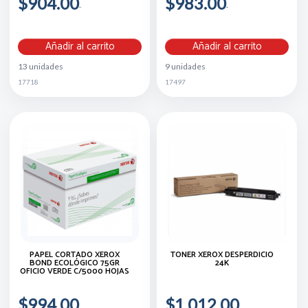
$904.00
$983.00
Añadir al carrito
Añadir al carrito
13 unidades
9 unidades
17718
17497
PAPEL CORTADO XEROX
TONER XEROX DESPERDICIO
BOND ECOLÓGICO 75GR
24K
OFICIO VERDE C/5000 HOJAS
$994.00
$1,012.00