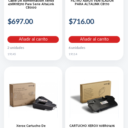
Cable De Alimentación Xerox
FILTRO XEROX VENTILADOR
498K18310 Para Serie AltaLink
PARA ALTALINK C8170
C8000
$697.00
$716.00
Añadir al carrito
Añadir al carrito
2 unidades
6 unidades
19145
19114
Xerox Cartucho De
CARTUCHO XEROX 108R01416