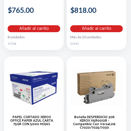
$765.00
$818.00
Añadir al carrito
Añadir al carrito
8 unidades
Más de 20 unidades
17538
21912
PAPEL CORTADO XEROX
Botella DESPERDICIO 30K
OFFICE PAPER AZUL CARTA
XEROX 115R00128 -
75GR CON 5000 HOJAS
Compatible Con VersaLink
C7020/7025/7030