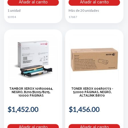
Añadir al carrito
Añadir al carrito
1 unidad
Más de 20 unidades
10934
17687
TAMBOR XEROX 101R00664,
TÓNER XEROX 006R01773 -
NEGRO, B210/B205/B215,
52000 PÁGINAS, NEGRO,
10000 PÁGINAS
ALTALINK B8170
$1,452.00
$1,456.00
Añadir al carrito
Añadir al carrito