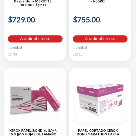
Desperdicio 108R01124,
- NEGRO
30.000 Páginas
$729.00
$755.00
Añadir al carrito
Añadir al carrito
1 unidad
1 unidad
12475
11041
XEROX PAPEL BOND 70G/M²,
PAPEL CORTADO XEROX
10 X 500 HOJAS DE TAMAÑO
BOND MARATHON CARTA