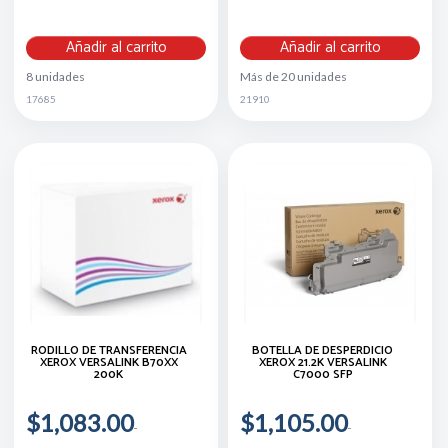
Añadir al carrito
Añadir al carrito
8 unidades
Más de 20 unidades
17685
21910
RODILLO DE TRANSFERENCIA
BOTELLA DE DESPERDICIO
XEROX VERSALINK B70XX
XEROX 21.2K VERSALINK
200K
C7000 SFP
$1,083.00
$1,105.00