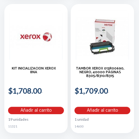
KIT INICIALIZACIÓN XEROX
TAMBOR XEROX 013R00690,
8NA
NEGRO, 40000 PÁGINAS
B305/B310/B315
$1,708.00
$1,709.00
Añadir al carrito
Añadir al carrito
19 unidades
1 unidad
11321
14600