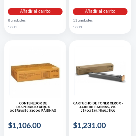
Añadir al carrito
Añadir al carrito
8 unidades
11 unidades
17711
17713
CONTENEDOR DE
CARTUCHO DE TÓNER XEROX -
DESPERDICIO XEROX
440000 PÁGINAS, WC
008R13089 33000 PÁGINAS
7830,7835,7845,7855
$1,106.00
$1,231.00