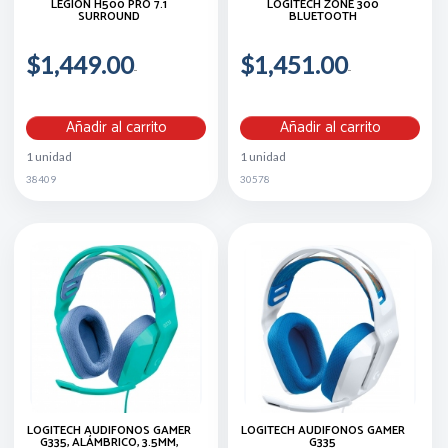
LEGION H500 PRO 7.1
LOGITECH ZONE 300
SURROUND
BLUETOOTH
$1,449.00
$1,451.00
Añadir al carrito
Añadir al carrito
1 unidad
1 unidad
38409
30578
LOGITECH AUDÍFONOS GAMER
LOGITECH AUDÍFONOS GAMER
G335, ALÁMBRICO, 3.5MM,
G335