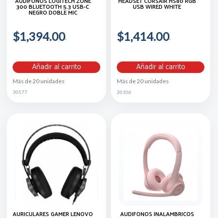
AUDÍFONOS LOGITECH ZONE
HEADSET CORSAIR HS80 RGB
300 BLUETOOTH 5.3 USB-C
USB WIRED WHITE
NEGRO DOBLE MIC
$1,394.00
$1,414.00
Añadir al carrito
Añadir al carrito
Más de 20 unidades
Más de 20 unidades
30577
20106
AURICULARES GAMER LENOVO
AUDÍFONOS INALÁMBRICOS