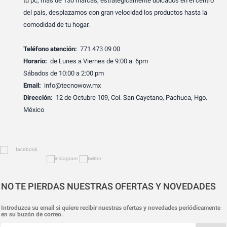
tu pc, más de 130 marcas, estratégicamente ubicados en el centro
del país, desplazamos con gran velocidad los productos hasta la
comodidad de tu hogar.
Teléfono atención:
771 473 09 00
Horario:
de Lunes a Viernes de 9:00 a 6pm
Sábados de 10:00 a 2:00 pm
Email:
info@tecnowow.mx
Dirección:
12 de Octubre 109, Col. San Cayetano, Pachuca, Hgo.
México
NO TE PIERDAS NUESTRAS OFERTAS Y NOVEDADES
Introduzca su email si quiere recibir nuestras ofertas y novedades periódicamente
en su buzón de correo.