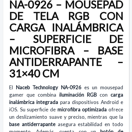
NA-0926 – MOUSEPAD
DE TELA RGB CON
CARGA INALÁMBRICA
– SUPERFICIE DE
MICROFIBRA – BASE
ANTIDERRAPANTE –
31×40 CM
El
Naceb Technology NA-0926
es un mousepad
gamer que combina
iluminación RGB
con
carga
inalámbrica integrada
para dispositivos Android e
iOS. Su superficie de
microfibra optimizada
ofrece
un deslizamiento suave y preciso, mientras que la
base antiderrapante
asegura estabilidad en todo
momento. Además, cuenta con un
botón de