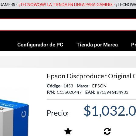
¡TECNOWOW! LA TIENDA EN LINEA PARA GAMERS -
¡TECNOWOW! LA TIE
Configurador de PC
Tienda por Marca
P
Epson Discproducer Original 
Código:
1453
Marca:
EPSON
P/N:
C13S020447
EAN:
8715946434933
$1,032.
Precio: