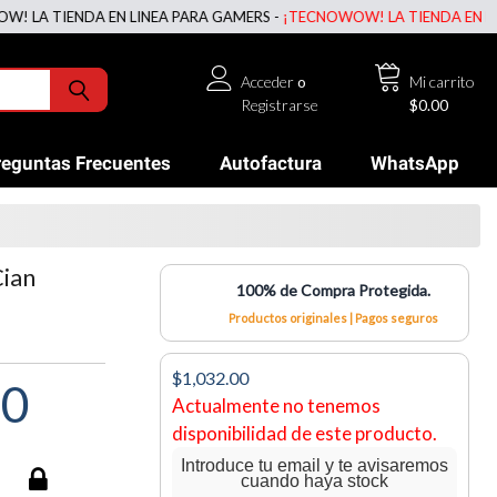
NDA EN LINEA PARA GAMERS -
¡TECNOWOW! LA TIENDA EN LINEA PARA
Acceder
o
Mi carrito
Registrarse
$0.00
reguntas Frecuentes
Autofactura
WhatsApp
Cian
100% de Compra Protegida.
Productos originales | Pagos seguros
$1,032.00
00
Actualmente no tenemos
disponibilidad de este producto.
Introduce tu email y te avisaremos
cuando haya stock