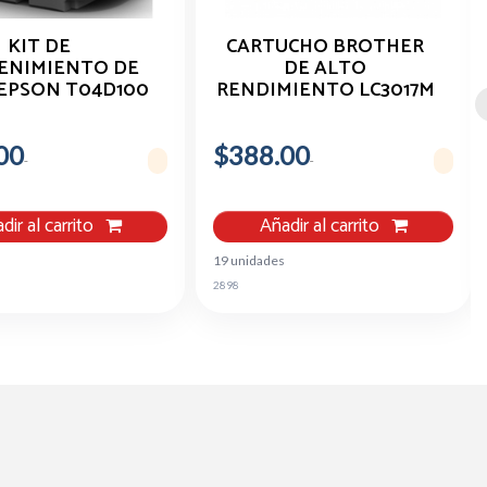
KIT DE
CARTUCHO BROTHER
ENIMIENTO DE
DE ALTO
EPSON T04D100
RENDIMIENTO LC3017M
- PARA
MAGENTA, 550
ORCE/EXPRESSION
PÁGINAS
00
E/ECOTANK
$388.00
dir al carrito
Añadir al carrito
19 unidades
2898