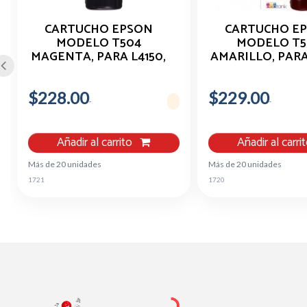
CARTUCHO EPSON
CARTUCHO E
MODELO T504
MODELO T5
MAGENTA, PARA L4150,
AMARILLO, PARA
L4160, L6161, L6171, L6191
L4160, L6161, L617
$228.00
$229.00
Añadir al carrito
Añadir al carri
Más de 20 unidades
Más de 20 unidades
1721
1720