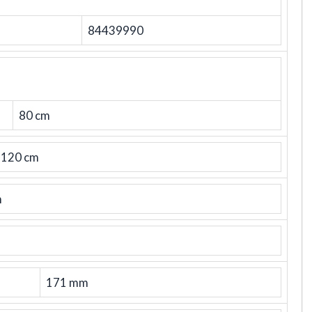
84439990
80 cm
120 cm
m
171 mm