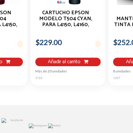
PSON
CARTUCHO EPSON
04
MODELO T504 CYAN,
MANT
 L4150,
PARA L4150, L4160,
TINTA 
1, L6191
L6161, L6171, L6191
WORKF
$229.00
$252.
HOM
to
Añadir al carrito
Aña
Más de 20 unidades
8 unidades
1722
1327