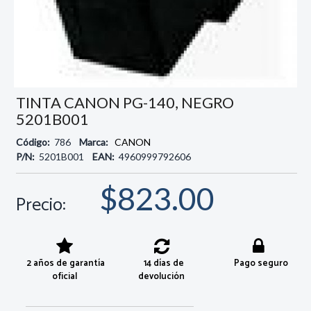
TINTA CANON PG-140, NEGRO
5201B001
Código:
786
Marca:
CANON
P/N:
5201B001
EAN:
4960999792606
$823.00
Precio:
2 años de garantía
14 días de
Pago seguro
oficial
devolución