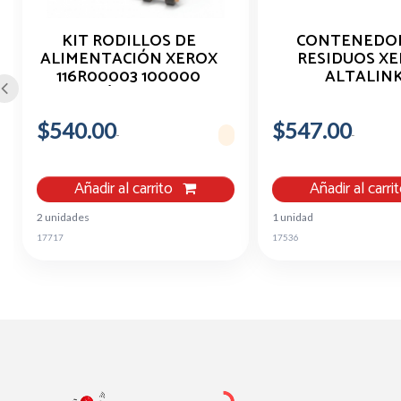
KIT RODILLOS DE
CONTENEDOR
ALIMENTACIÓN XEROX
RESIDUOS X
116R00003 100000
ALTALIN
PÁGINAS
C8130/35/45/
B8145/55
$540.00
$547.00
Añadir al carrito
Añadir al carri
2 unidades
1 unidad
17717
17536