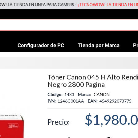
TIENDA EN LINEA PARA GAMERS -
¡TECNOWOW! LA TIENDA EN LINEA P
Configurador de PC
Tienda por Marca
P
Tóner Canon 045 H Alto Rend
Negro 2800 Pagina
Código:
1483
Marca:
CANON
P/N:
1246C001AA
EAN:
4549292073775
$1,980.
Precio: