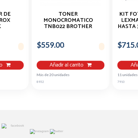
 DE
TONER
KIT F
EROX
MONOCROMATICO
LEXMA
K
TNB022 BROTHER
HASTA 
55 Y
RENDIMIENTO
REGULAR DE 2,600
$559.00
PAGINAS
$715.
to
Añadir al carrito
Aña
Más de 20 unidades
11 unidades
8932
7910