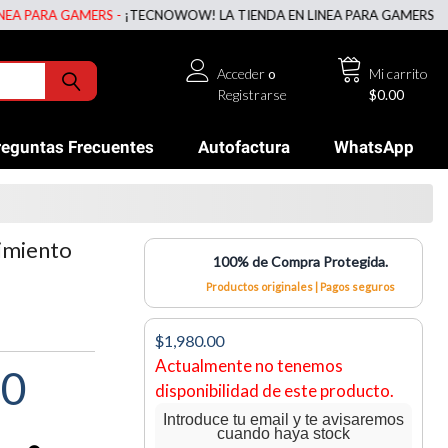
ARA GAMERS -
¡TECNOWOW! LA TIENDA EN LINEA PARA GAMERS -
¡TECN
Acceder
o
Mi carrito
Registrarse
$0.00
reguntas Frecuentes
Autofactura
WhatsApp
imiento
100% de Compra Protegida.
Productos originales | Pagos seguros
$1,980.00
Actualmente no tenemos
00
disponibilidad de este producto.
Introduce tu email y te avisaremos
cuando haya stock