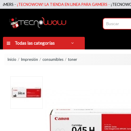
S -
¡TECNOWOW! LA TIENDA EN LINEA PARA GAMERS -
¡TECNOWOW! LA 
Todas las categorías
Inicio
Impresión
consumibles
toner