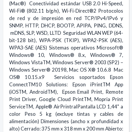
(Mac®) Conectividad estándar USB 2.0 Hi-Speed,
Wi-Fi® (802.11 b/g/n), Wi-Fi-Direct®2 Protocolos
de red y de impresión en red TCP/IPv4/IPv6 y
SNMP, HTTP, DHCP, BOOTP, APIPA, PING, DDNS,
mDNS, SLP, WSD, LLTD Seguridad WLAN WEP (64-
bit-128 bit), WPA-PSK (TKIP), WPA2-PSK (AES),
WPA3-SAE (AES) Sistemas operativos Microsoft®
Windows® 10, Windows® 8.x, Windows® 7,
Windows VistaTM, Windows Server® 2003 (SP2) –
Windows Server® 20198, Mac OS X® 10.6.8 Mac
OS® 10.15.x9 Servicios soportados Epson
ConnectTM10 Solutions: Epson iPrintTM App
(iOSTM, AndroidTM), Epson Email Print, Remote
Print Driver, Google Cloud PrintTM, Mopria Print
ServiceTM, Apple® AirPrintralPantalla LCD 1,44" a
color Peso 5 kg (excluye tintas y cables de
alimentación) Dimensiones (ancho x profundidad x
alto) Cerrado: 375 mm x 318 mm x 200 mm Abierto: