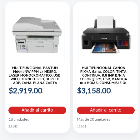
MULTIFUNCIONAL PANTUM
MULTIFUNCIONAL CANON
M6559NW PPM 23 NEGRO,
PIXMA G2110, COLOR, TINTA
LASER MONOCROMATICO, USB,
CONTINUA, 8.8 IMP B/N A
WIFI, ETERNETH RED, DUPLEX,
COLOR 5 IPM, USB, BANDEJA
ADF, CAMA, PLANA CARTA
100 HOJAS, CONSUMIBLE G1-
190
$2,919.00
$3,158.00
Añadir al carrito
Añadir al carrito
18 unidades
Más de 20 unidades
22143
12261