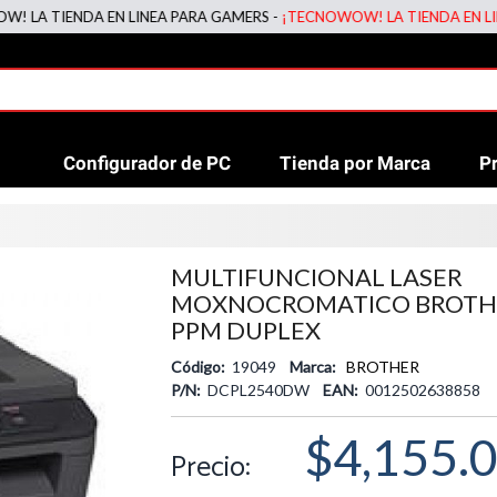
TIENDA EN LINEA PARA GAMERS -
¡TECNOWOW! LA TIENDA EN LINEA P
Configurador de PC
Tienda por Marca
P
MULTIFUNCIONAL LASER
MOXNOCROMATICO BROTH
PPM DUPLEX
Código:
19049
Marca:
BROTHER
P/N:
DCPL2540DW
EAN:
0012502638858
$4,155.
Precio: