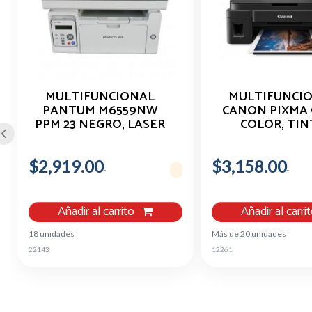
MULTIFUNCIONAL
MULTIFUNCI
PANTUM M6559NW
CANON PIXMA G
PPM 23 NEGRO, LASER
COLOR, TIN
MONOCROMATICO,
CONTINUA, 8.8 
USB, WIFI, ETERNETH
A COLOR 5 IPM,
$2,919.00
RED, DUPLEX, ADF,
$3,158.00
BANDEJA 100 H
CAMA, PLANA CARTA
CONSUMIBLE G
Añadir al carrito
Añadir al carri
18 unidades
Más de 20 unidades
22143
12261