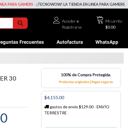
ARA GAMERS -
¡TECNOWOW! LA TIENDA EN LINEA PARA GAMERS -
¡TECN
Acceder
o
Mi carrito
Registrarse
$0.00
reguntas Frecuentes
Autofactura
WhatsApp
100% de Compra Protegida.
ER 30
Productos originales | Pagos seguros
$4,155.00
gastos de envío $129.00 - ENVÍO
00
TERRESTRE