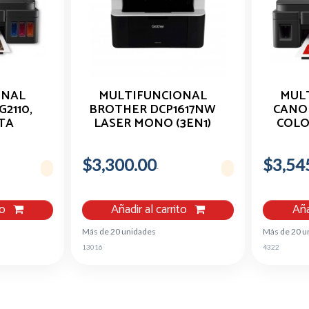
ONAL
MULTIFUNCIONAL
MUL
2110,
BROTHER DCP1617NW
CANON
TA
LASER MONO (3EN1)
COLO
IMP B/N
WIFI 21PPM (IMP OFI
TANQ
 USB,
IN
OJAS,
$3,300.00
$3,54
PRIN
1-190
to
Añadir al carrito
Aña
Más de 20 unidades
Más de 20 u
13016
4322