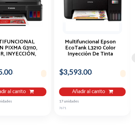
TIFUNCIONAL
Multifuncional Epson
 PIXMA G3110,
EcoTank L3210 Color
R, INYECCIÓN,
Inyección De Tinta
UE DE TINTA,
ALÁMBRICO,
5.00
T/SCAN/COPY
$3,593.00
dir al carrito
Añadir al carrito
nidades
17 unidades
7671