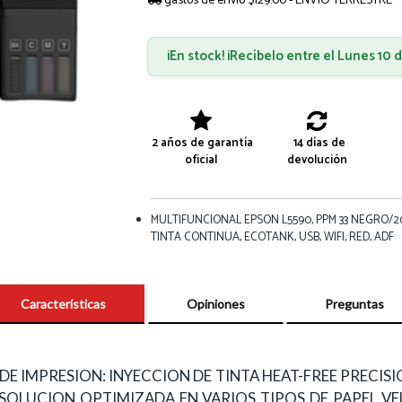
gastos de envío $129.00 - ENVÍO TERRESTRE
¡En stock! ¡Recíbelo entre el Lunes 10
2 años de garantía
14 días de
oficial
devolución
MULTIFUNCIONAL EPSON L5590, PPM 33 NEGRO/2
TINTA CONTINUA, ECOTANK, USB, WIFI, RED, ADF
Características
Opiniones
Preguntas
DE IMPRESION: INYECCION DE TINTA HEAT-FREE PRECI
 RESOLUCION OPTIMIZADA EN VARIOS TIPOS DE PAPEL V