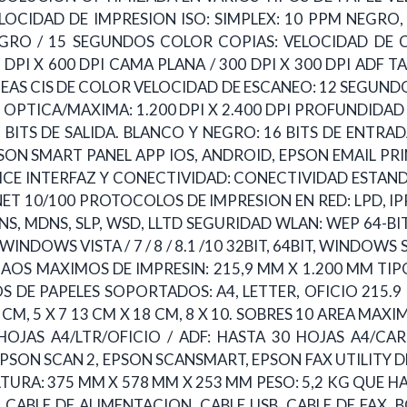
CIDAD DE IMPRESION ISO: SIMPLEX: 10 PPM NEGRO,
GRO / 15 SEGUNDOS COLOR COPIAS: VELOCIDAD DE 
PI X 600 DPI CAMA PLANA / 300 DPI X 300 DPI ADF
NEAS CIS DE COLOR VELOCIDAD DE ESCANEO: 12 SEGUN
PTICA/MAXIMA: 1.200 DPI X 2.400 DPI PROFUNDIDAD D
 8 BITS DE SALIDA. BLANCO Y NEGRO: 16 BITS DE ENTRA
SON SMART PANEL APP IOS, ANDROID, EPSON EMAIL PRI
CE INTERFAZ Y CONECTIVIDAD: CONECTIVIDAD ESTAND
ETHERNET 10/100 PROTOCOLOS DE IMPRESION EN RED: LPD
DNS, MDNS, SLP, WSD, LLTD SEGURIDAD WLAN: WEP 64-BI
DOWS VISTA / 7 / 8 / 8.1 /10 32BIT, 64BIT, WINDOWS S
AOS MAXIMOS DE IMPRESIN: 215,9 MM X 1.200 MM TIP
 DE PAPELES SOPORTADOS: A4, LETTER, OFICIO 215.9 
5 CM, 5 X 7 13 CM X 18 CM, 8 X 10. SOBRES 10 AREA MA
HOJAS A4/LTR/OFICIO / ADF: HASTA 30 HOJAS A4/CA
EPSON SCAN 2, EPSON SCANSMART, EPSON FAX UTILITY 
RA: 375 MM X 578 MM X 253 MM PESO: 5,2 KG QUE HAY
BLE DE ALIMENTACION, CABLE USB, CABLE DE FAX, BO