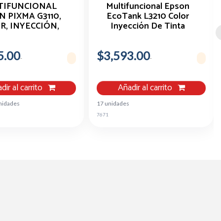
TIFUNCIONAL
Multifuncional Epson
 PIXMA G3110,
EcoTank L3210 Color
R, INYECCIÓN,
Inyección De Tinta
UE DE TINTA,
ALÁMBRICO,
5.00
T/SCAN/COPY
$3,593.00
dir al carrito
Añadir al carrito
nidades
17 unidades
7671