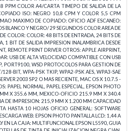
 8 PPM COLOR A4/CARTA TIMEPO DE SALIDA DE LA
COPIADO ISO: NEGRO 10,8 CPM Y COLOR 5,5 CPM
 TAMAO MAXIMO DE COPIADO: OFICIO ADF ESCANEO:
DOS BLANCO Y NEGRO/ 29 SEGUNDOS COLOR AREA DE
E COLOR: COLOR: 48 BITS DE ENTRADA, 24 BITS DE
DA, 1 BIT DE SALIDA IMPRESION INALAMBRICA DESDE
NT, REMOTE PRINT DRIVER OTROS: APPLE AIRPRINT,
AR: USB DE ALTA VELOCIDAD COMPATIBLE CON USB
, IPP, PORT9100, WSD PROTOCOLOS PARA GESTION DE
T/128-BIT, WPA-PSK TKIP, WPA2-PSK AES, WPA3-SAE
ERVER 2003 SP2 O MAS RECIENTE, MAC OS X 10.7.5 -
OS: PAPEL NORMAL, PAPEL ESPECIAL, EPSON PHOTO
MM X 355.6 MM, MEXICO-OFICIO 215.9 MM X 340.4
XIMA DE IMPRESION: 215,9 MM X 1.200 MM CAPACIDAD
RTA HASTA 10 HOJAS OFICIO GENERAL: SOFTWARE
DESCARGA WEB: EPSON PHOTO PANTALLA LCD: 1,44 A
 EN LA CAJA: MULTIFUNCIONAL EPSON L5590, GUIA
TELLAS DE TINTA DE INICIALIZACION NEGRA,CIAN,