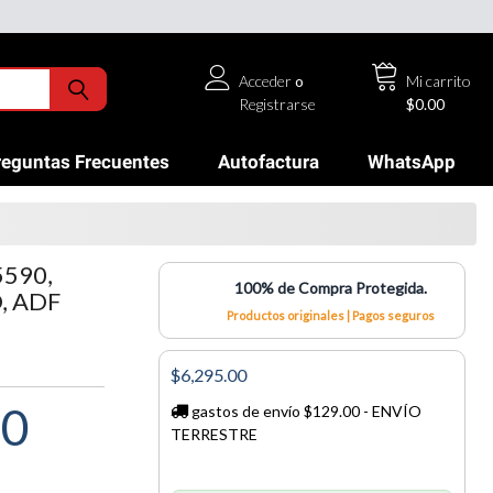
Acceder
o
Mi carrito
Registrarse
$0.00
reguntas Frecuentes
Autofactura
WhatsApp
590,
100% de Compra Protegida.
, ADF
Productos originales | Pagos seguros
$6,295.00
00
gastos de envío $129.00 - ENVÍO
TERRESTRE