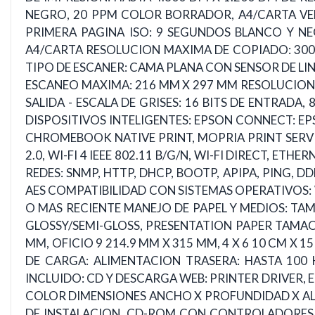
NEGRO, 20 PPM COLOR BORRADOR, A4/CARTA VELO
PRIMERA PAGINA ISO: 9 SEGUNDOS BLANCO Y NE
A4/CARTA RESOLUCION MAXIMA DE COPIADO: 300 D
TIPO DE ESCANER: CAMA PLANA CON SENSOR DE LI
ESCANEO MAXIMA: 216 MM X 297 MM RESOLUCION O
SALIDA - ESCALA DE GRISES: 16 BITS DE ENTRADA,
DISPOSITIVOS INTELIGENTES: EPSON CONNECT: EP
CHROMEBOOK NATIVE PRINT, MOPRIA PRINT SERVI
2.0, WI-FI 4 IEEE 802.11 B/G/N, WI-FI DIRECT, 
REDES: SNMP, HTTP, DHCP, BOOTP, APIPA, PING, D
AES COMPATIBILIDAD CON SISTEMAS OPERATIVOS: WIN
O MAS RECIENTE MANEJO DE PAPEL Y MEDIOS: TAM
GLOSSY/SEMI-GLOSS, PRESENTATION PAPER TAMAOS
MM, OFICIO 9 214.9 MM X 315 MM, 4 X 6 10 CM X 1
DE CARGA: ALIMENTACION TRASERA: HASTA 100 
INCLUIDO: CD Y DESCARGA WEB: PRINTER DRIVER, 
COLOR DIMENSIONES ANCHO X PROFUNDIDAD X ALTU
DE INSTALACION, CD-ROM CON CONTROLADORES, CA