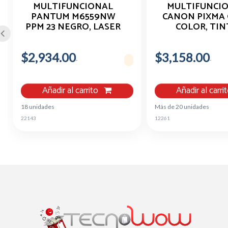
MULTIFUNCIONAL
MULTIFUNCI
PANTUM M6559NW
CANON PIXMA G
PPM 23 NEGRO, LASER
COLOR, TIN
MONOCROMATICO,
CONTINUA, 8.8 
USB, WIFI, ETERNETH
A COLOR 5 IPM,
$2,934.00
RED, DUPLEX, ADF,
$3,158.00
BANDEJA 100 H
CAMA, PLANA CARTA
CONSUMIBLE G
Añadir al carrito
Añadir al carri
18 unidades
Más de 20 unidades
22143
12261