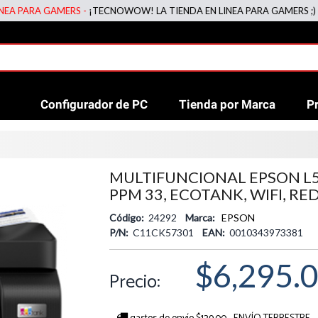
RA GAMERS -
¡TECNOWOW! LA TIENDA EN LINEA PARA GAMERS ;)
Configurador de PC
Tienda por Marca
P
MULTIFUNCIONAL EPSON L5
PPM 33, ECOTANK, WIFI, RED
Código:
24292
Marca:
EPSON
P/N:
C11CK57301
EAN:
0010343973381
$6,295.
Precio: