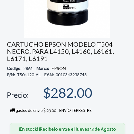
CARTUCHO EPSON MODELO T504
NEGRO, PARA L4150, L4160, L6161,
L6171, L6191
Código:
2861
Marca:
EPSON
P/N:
T504120-AL
EAN:
0010343938748
$282.00
Precio:
gastos de envío $129.00 - ENVÍO TERRESTRE
¡En stock! ¡Recíbelo entre el Jueves 13 de Agosto