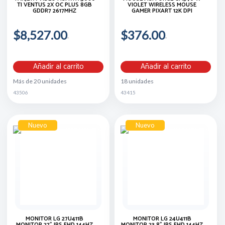
TI VENTUS 2X OC PLUS 8GB
VIOLET WIRELESS MOUSE
GDDR7 2617MHZ
GAMER PIXART 12K DPI
$8,527.00
$376.00
Añadir al carrito
Añadir al carrito
Más de 20 unidades
18 unidades
43506
43415
Nuevo
Nuevo
MONITOR LG 27U411B
MONITOR LG 24U411B
MONITOR 27" IPS FHD 144HZ
MONITOR 23.8" IPS FHD 144HZ