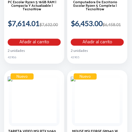
PC Escolar Ryzen 5 16GB RAM |
Computadora De Escritorio
Compacta Y Actualizable |
Escolar Ryzen 5 Completa |
TecnoWow
TecnoWow
$7,614.01
$6,453.00
$7,632.00
$6,458.01
Añadir al carrito
Añadir al carrito
2 unidades
2 unidades
43906
43905
Nuevo
Nuevo
TARJETA VIDEO MSI RTX 5060
MOUSE MSI FORGE GM340 W