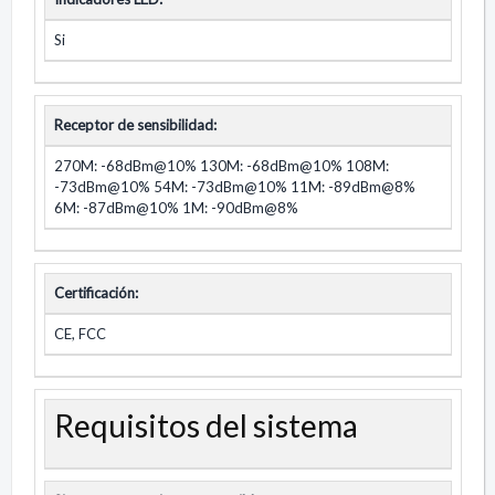
Si
Receptor de sensibilidad:
270M: -68dBm@10% 130M: -68dBm@10% 108M:
-73dBm@10% 54M: -73dBm@10% 11M: -89dBm@8%
6M: -87dBm@10% 1M: -90dBm@8%
Certificación:
CE, FCC
Requisitos del sistema