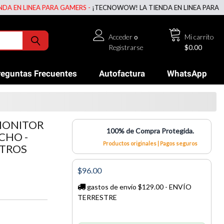
 LINEA PARA GAMERS -
¡TECNOWOW! LA TIENDA EN LINEA PARA GAMERS
Acceder
o
Mi carrito
Registrarse
$0.00
reguntas Frecuentes
Autofactura
WhatsApp
MONITOR
100% de Compra Protegida.
CHO -
Productos originales | Pagos seguros
ETROS
$96.00
gastos de envío $129.00 - ENVÍO
TERRESTRE