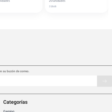
nidades
20 unidades
31868
en su buzón de correo.
Categorías
Gaming