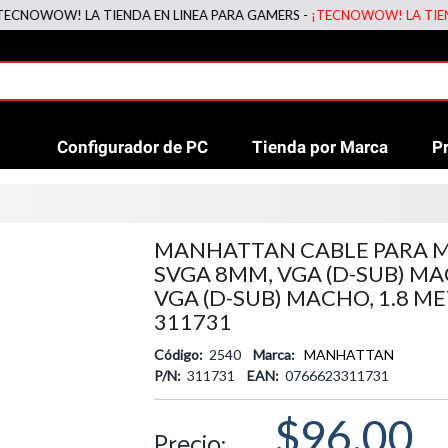
WOW! LA TIENDA EN LINEA PARA GAMERS -
¡TECNOWOW! LA TIENDA EN
Configurador de PC
Tienda por Marca
P
MANHATTAN CABLE PARA 
SVGA 8MM, VGA (D-SUB) MA
VGA (D-SUB) MACHO, 1.8 M
311731
Código:
2540
Marca:
MANHATTAN
P/N:
311731
EAN:
0766623311731
$96.00
Precio: