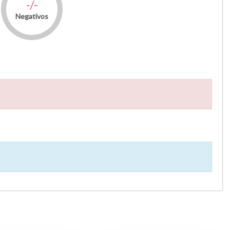
-/-
Negativos