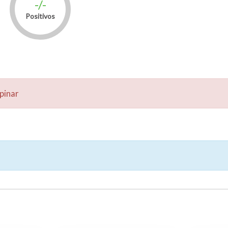
-/-
Positivos
pinar