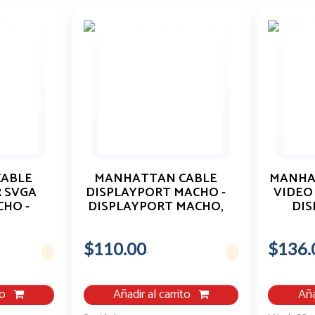
ABLE
MANHATTAN CABLE
MANHA
 SVGA
DISPLAYPORT MACHO -
VIDEO
CHO -
DISPLAYPORT MACHO,
DIS
 1.8
1.3 METROS, NEGRO
METROS
309011
306935
$110.00
$136.
to
Añadir al carrito
Aña