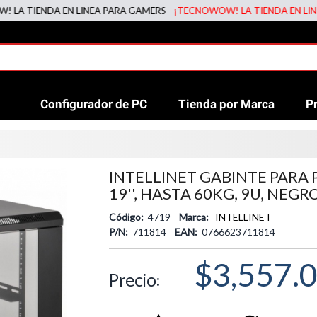
IENDA EN LINEA PARA GAMERS -
¡TECNOWOW! LA TIENDA EN LINEA PA
Configurador de PC
Tienda por Marca
P
INTELLINET GABINTE PARA
19'', HASTA 60KG, 9U, NEGR
Código:
4719
Marca:
INTELLINET
P/N:
711814
EAN:
0766623711814
$3,557.
Precio: