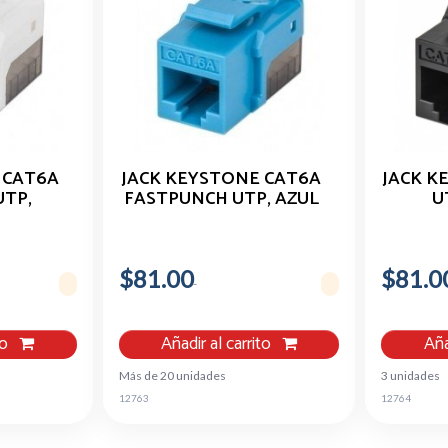
 CAT6A
JACK KEYSTONE CAT6A
JACK K
UTP,
FASTPUNCH UTP, AZUL
U
$81.00
$81.0
to
Añadir al carrito
Aña
Más de 20 unidades
3 unidades
12763
12764