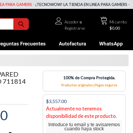
RA GAMERS -
¡TECNOWOW! LA TIENDA EN LINEA PARA GAMERS -
¡TECNO
Acceder
o
Mi carrito
Registrarse
$0.00
reguntas Frecuentes
Autofactura
WhatsApp
 PARED
100% de Compra Protegida.
O 711814
Productos originales | Pagos seguros
$3,557.00
Actualmente no tenemos
00
disponibilidad de este producto.
Introduce tu email y te avisaremos
cuando haya stock