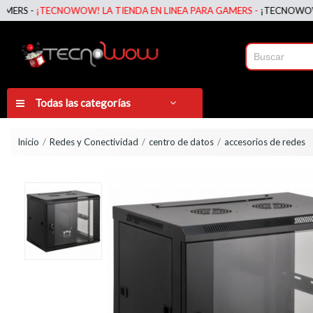
 -
¡TECNOWOW! LA TIENDA EN LINEA PARA GAMERS -
¡TECNOWOW! LA T
Todas las categorías
Inicio
Redes y Conectividad
centro de datos
accesorios de redes