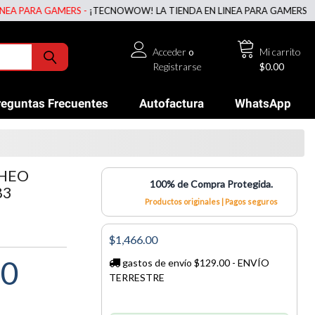
ARA GAMERS -
¡TECNOWOW! LA TIENDA EN LINEA PARA GAMERS -
¡TECN
Acceder
o
Mi carrito
Registrarse
$0.00
reguntas Frecuentes
Autofactura
WhatsApp
CHEO
100% de Compra Protegida.
83
Productos originales | Pagos seguros
$1,466.00
00
gastos de envío $129.00 - ENVÍO
TERRESTRE