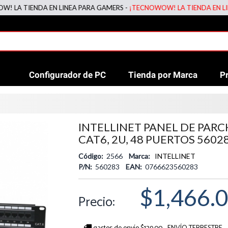
TIENDA EN LINEA PARA GAMERS -
¡TECNOWOW! LA TIENDA EN LINEA P
Configurador de PC
Tienda por Marca
P
INTELLINET PANEL DE PAR
CAT6, 2U, 48 PUERTOS 5602
Código:
2566
Marca:
INTELLINET
P/N:
560283
EAN:
0766623560283
$1,466.
Precio: