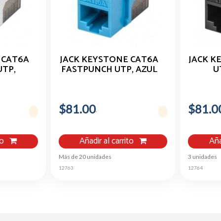
 CAT6A
JACK KEYSTONE CAT6A
JACK K
UTP,
FASTPUNCH UTP, AZUL
U
$81.00
$81.0
to
Añadir al carrito
Aña
Más de 20 unidades
3 unidades
12763
12764