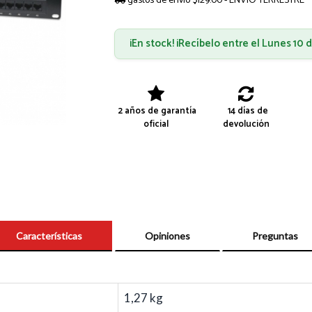
gastos de envío $129.00 - ENVÍO TERRESTRE
¡En stock! ¡Recíbelo entre el Lunes 10
2 años de garantía
14 días de
oficial
devolución
Características
Opiniones
Preguntas
1,27 kg