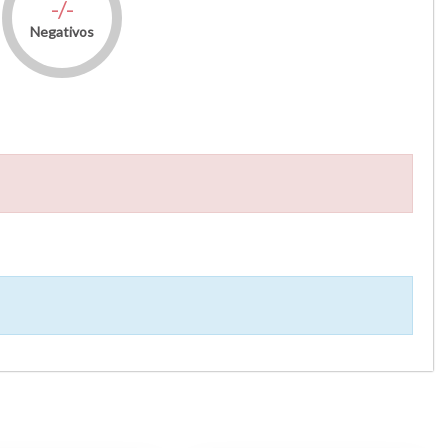
-/-
Negativos