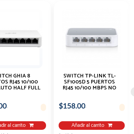
ITCH GHIA 8
SWITCH TP-LINK TL-
OS RJ45 10/100
SF1005D 5 PUERTOS
UTO HALF FULL
RJ45 10/100 MBPS NO
DUPLEX
ADMINISTRABLE AUTO
MDI/MDIX HALF Y FULL
00
$158.00
DUPLEX PARA
ESCRITORIO
dir al carrito
Añadir al carrito