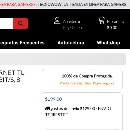
ARA GAMERS -
¡TECNOWOW! LA TIENDA EN LINEA PARA GAMERS -
¡TECN
Acceder
o
Mi carrito
Registrarse
$0.00
reguntas Frecuentes
Autofactura
WhatsApp
RNET TL-
100% de Compra Protegida.
IT/S, 8
Productos originales | Pagos seguros
$199.00
gastos de envío $129.00 - ENVÍO
TERRESTRE