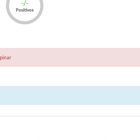
-/-
Positivos
pinar