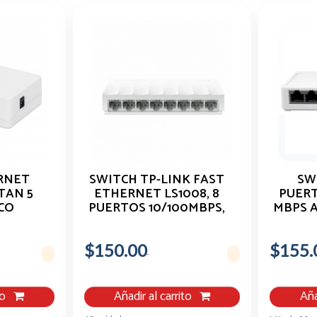
RNET
SWITCH TP-LINK FAST
SW
TAN 5
ETHERNET LS1008, 8
PUERT
CO
PUERTOS 10/100MBPS,
MBPS A
1.6 GBIT/S, 2000
ENTRADAS - NO
$150.00
ADMINISTRABLE
$155.
to
Añadir al carrito
Aña