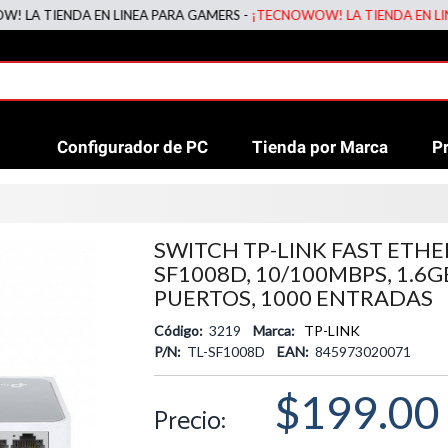
TIENDA EN LINEA PARA GAMERS -
¡TECNOWOW! LA TIENDA EN LINEA P
Configurador de PC
Tienda por Marca
P
SWITCH TP-LINK FAST ETHE
SF1008D, 10/100MBPS, 1.6GB
PUERTOS, 1000 ENTRADAS
Código:
3219
Marca:
TP-LINK
P/N:
TL-SF1008D
EAN:
845973020071
$199.00
Precio: