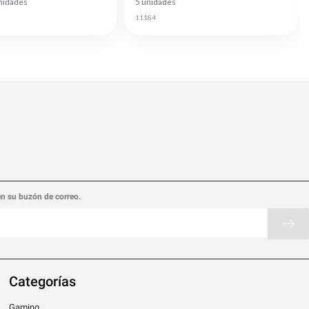
nidades
5 unidades
11184
en su buzón de correo.
Categorías
Gaming