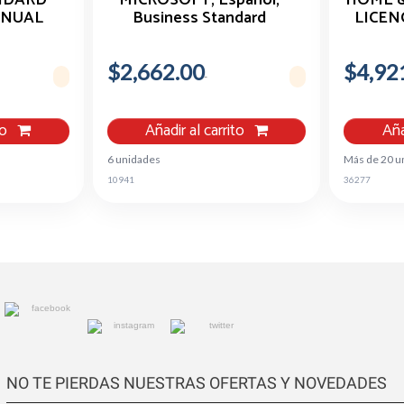
ANUAL
Business Standard
LICENC
$2,662.00
$4,92
to
Añadir al carrito
Aña
6 unidades
Más de 20 u
10941
36277
NO TE PIERDAS NUESTRAS OFERTAS Y NOVEDADES