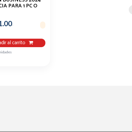
IA PARA 1 PC O
MAC
1.00
dir al carrito
nidades