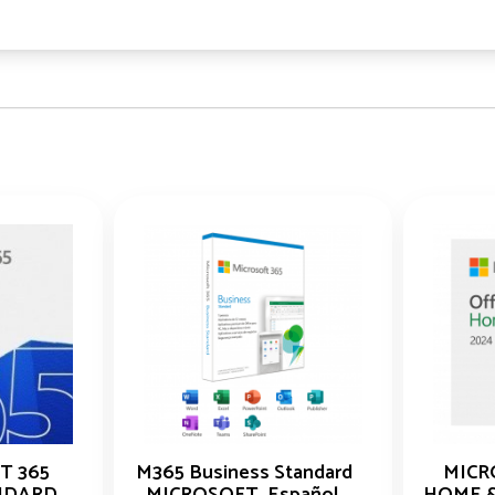
T 365
M365 Business Standard
MICR
NDARD
MICROSOFT, Español,
HOME &