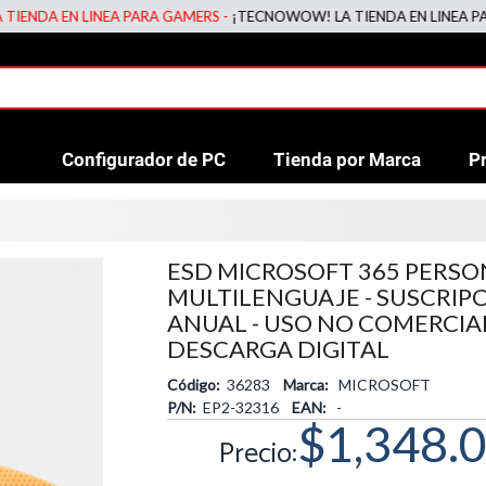
EN LINEA PARA GAMERS -
¡TECNOWOW! LA TIENDA EN LINEA PARA GAM
Configurador de PC
Tienda por Marca
P
ESD MICROSOFT 365 PERSON
MULTILENGUAJE - SUSCRIP
ANUAL - USO NO COMERCIAL
DESCARGA DIGITAL
Código:
36283
Marca:
MICROSOFT
P/N:
EP2-32316
EAN:
-
$1,348.
Precio: