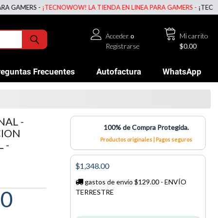
ERS -
¡TECNOWOW! LA TIENDA EN LINEA PARA GAMERS -
¡TECNOWOW! L
Acceder
o
Mi carrito
Registrarse
$0.00
reguntas Frecuentes
Autofactura
WhatsApp
AL -
100% de Compra Protegida.
CION
Productos originales | Pagos seguros
 -
$1,348.00
gastos de envío $129.00 - ENVÍO
00
TERRESTRE