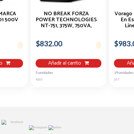
MARCA
NO BREAK FORZA
Vorago 
01 500V
POWER TECHNOLOGIES
En Es
NT-751, 375W, 750VA,
Lín
ENTRADA 120V, 6
CONTACTOS
$832.00
$983.
to
Añadir al carrito
Aña
5 unidades
19 unidades
4265
257