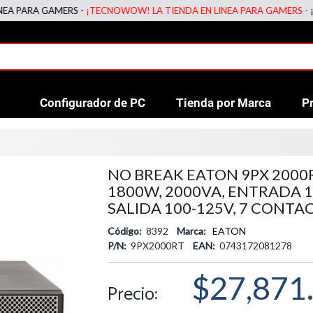
ARA GAMERS -
¡TECNOWOW! LA TIENDA EN LINEA PARA GAMERS -
¡TECN
Configurador de PC
Tienda por Marca
P
NO BREAK EATON 9PX 2000R
1800W, 2000VA, ENTRADA 1
SALIDA 100-125V, 7 CONTA
Código:
8392
Marca:
EATON
P/N:
9PX2000RT
EAN:
0743172081278
$27,871
Precio: