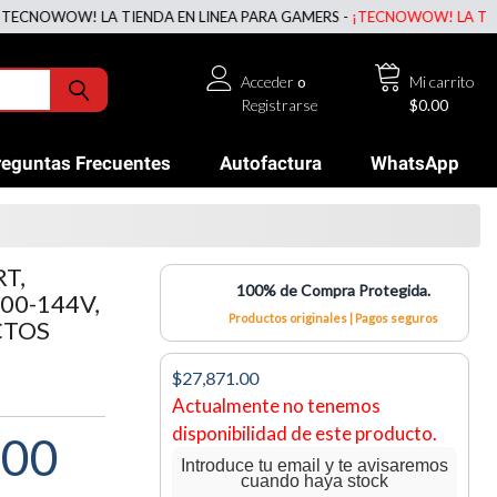
OWOW! LA TIENDA EN LINEA PARA GAMERS -
¡TECNOWOW! LA TIENDA E
Acceder
o
Mi carrito
Registrarse
$0.00
reguntas Frecuentes
Autofactura
WhatsApp
T,
100% de Compra Protegida.
00-144V,
Productos originales | Pagos seguros
CTOS
$27,871.00
Actualmente no tenemos
disponibilidad de este producto.
.00
Introduce tu email y te avisaremos
cuando haya stock