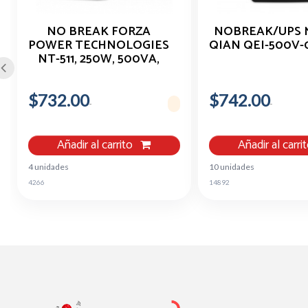
NO BREAK FORZA
NOBREAK/UPS 
POWER TECHNOLOGIES
QIAN QEI-500V-
NT-511, 250W, 500VA,
ENTRADA 120V, 6
CONTACTOS
$732.00
$742.00
Añadir al carrito
Añadir al carri
4 unidades
10 unidades
4266
14892