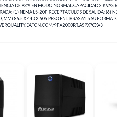
ICIENCIA DE 93% EN MODO NORMAL.CAPACIDAD 2 KVAS 
DA: (1) NEMA L5-20P RECEPTACULOS DE SALIDA: (6) NE
 X D, MM) 86.5 X 440 X 605 PESO EN LIBRAS 61.5 SU FOR
OWERQUALITY.EATON.COM/9PX2000RT.ASPX?CX=3