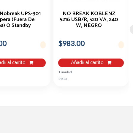
Nobreak UPS-301
NO BREAK KOBLENZ
pera (Fuera De
5216 USB/R, 520 VA, 240
ea) O Standby
W, NEGRO
(Offline)
00
$983.00
dir al carrito
Añadir al carrito
1 unidad
14623