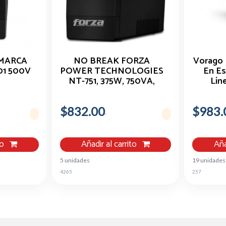
MARCA
NO BREAK FORZA
Vorago 
01 500V
POWER TECHNOLOGIES
En Es
NT-751, 375W, 750VA,
Lín
ENTRADA 120V, 6
CONTACTOS
$832.00
$983.
to
Añadir al carrito
Aña
5 unidades
19 unidades
4265
257