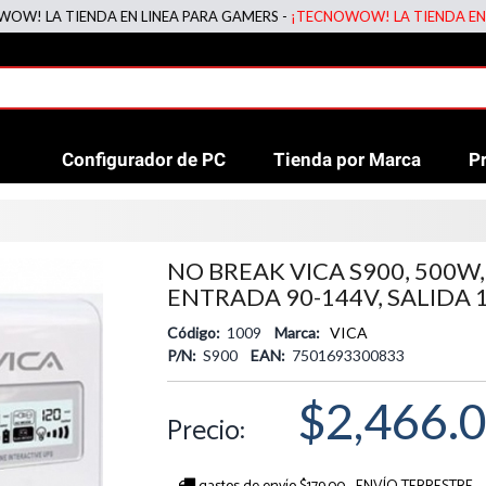
A TIENDA EN LINEA PARA GAMERS -
¡TECNOWOW! LA TIENDA EN LINEA
Configurador de PC
Tienda por Marca
P
NO BREAK VICA S900, 500W,
ENTRADA 90-144V, SALIDA 
Código:
1009
Marca:
VICA
P/N:
S900
EAN:
7501693300833
$2,466.
Precio: