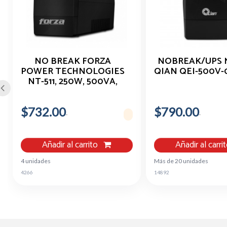
NO BREAK FORZA
NOBREAK/UPS 
POWER TECHNOLOGIES
QIAN QEI-500V-
NT-511, 250W, 500VA,
ENTRADA 120V, 6
CONTACTOS
$732.00
$790.00
Añadir al carrito
Añadir al carri
4 unidades
Más de 20 unidades
4266
14892