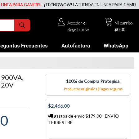
 PARA GAMERS -
¡TECNOWOW! LA TIENDA EN LINEA PARA GAMERS -
¡TE
Acceder
o
Mi carrito
Registrarse
$0.00
reguntas Frecuentes
Autofactura
WhatsApp
 900VA,
100% de Compra Protegida.
120V
Productos originales | Pagos seguros
$2,466.00
00
gastos de envío $179.00 - ENVÍO
TERRESTRE