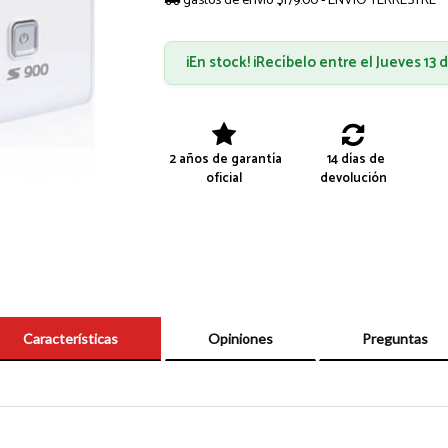
gastos de envío $179.00 - ENVÍO TERRESTRE
¡En stock! ¡Recíbelo entre el Jueves 13
2 años de garantía
14 días de
oficial
devolución
Características
Opiniones
Preguntas