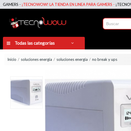
ERS -
¡TECNOWOW! LA TIENDA EN LINEA PARA GAMERS -
¡TECNOWOW! L
Todas las categorías
Inicio
soluciones energía
soluciones energia
no break y ups