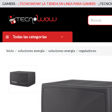
ERS -
¡TECNOWOW! LA TIENDA EN LINEA PARA GAMERS -
¡TECNOWOW! L
Todas las categorías
Inicio
soluciones energía
soluciones energia
reguladores