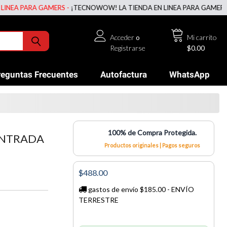
 PARA GAMERS -
¡TECNOWOW! LA TIENDA EN LINEA PARA GAMERS -
¡TE
Acceder
o
Mi carrito
Registrarse
$0.00
reguntas Frecuentes
Autofactura
WhatsApp
100% de Compra Protegida.
 ENTRADA
Productos originales | Pagos seguros
$488.00
gastos de envío $185.00 - ENVÍO
TERRESTRE