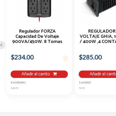
Regulador FORZA
REGULADOR
Capacidad De Voltaje
VOLTAJE GHIA, 
900VA/450W. 8 Tomas
/ 400W ,4 CONT
De Corriente.
$234.00
$285.00
Añadir al carrito
Añadir al carri
6 unidades
1 unidad
11872
7673