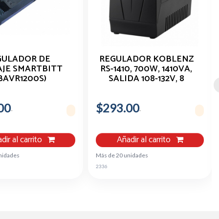
GULADOR DE
REGULADOR KOBLENZ
JE SMARTBITT
RS-1410, 700W, 1410VA,
BAVR1200S)
SALIDA 108-132V, 8
VA,600W,LED,4
CONTACTOS 00-1599-
ONTACTOS
00-0
00
$293.00
dir al carrito
Añadir al carrito
nidades
Más de 20 unidades
2336