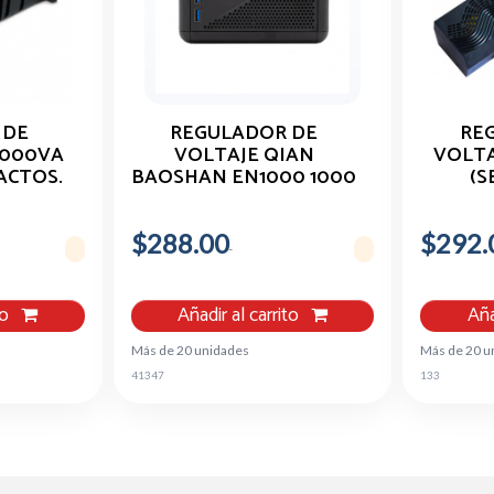
 DE
REGULADOR DE
RE
1000VA
VOLTAJE QIAN
VOLTA
ACTOS.
BAOSHAN EN1000 1000
(S
VA 8 CONTACTOS 2 USB
1200
C
$288.00
$292.
to
Añadir al carrito
Aña
Más de 20 unidades
Más de 20 u
41347
133