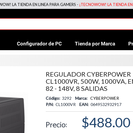
A TIENDA EN LINEA PARA GAMERS -
¡TECNOWOW! LA TIENDA EN LINEA
Configurador de PC
Tienda por Marca
P
REGULADOR CYBERPOWER
CL1000VR, 500W, 1000VA,
82 - 148V, 8 SALIDAS
Código:
3292
Marca:
CYBERPOWER
P/N:
CL1000VR
EAN:
0649532932917
$488.00
Precio: