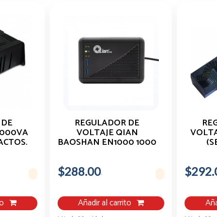
 DE
REGULADOR DE
RE
1000VA
VOLTAJE QIAN
VOLTA
ACTOS.
BAOSHAN EN1000 1000
(S
VA 8 CONTACTOS 2 USB
1200
C
$288.00
$292.
to
Añadir al carrito
Aña