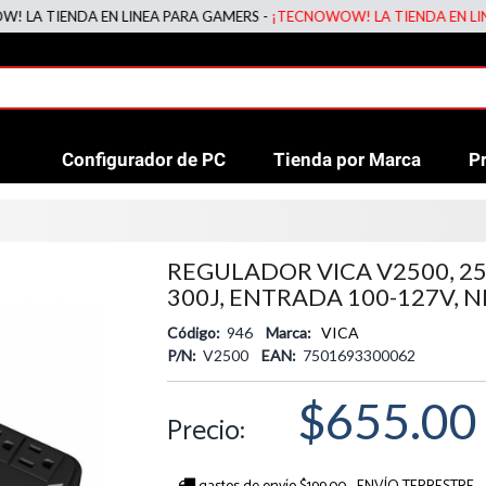
TIENDA EN LINEA PARA GAMERS -
¡TECNOWOW! LA TIENDA EN LINEA PA
Configurador de PC
Tienda por Marca
P
REGULADOR VICA V2500, 25
300J, ENTRADA 100-127V, 
Código:
946
Marca:
VICA
P/N:
V2500
EAN:
7501693300062
$655.00
Precio: