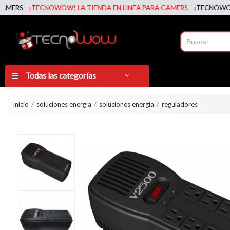
S -
¡TECNOWOW! LA TIENDA EN LINEA PARA GAMERS -
¡TECNOWOW! LA 
Todas las categorías
Inicio
soluciones energía
soluciones energia
reguladores