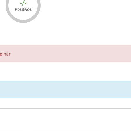
-/-
Positivos
pinar