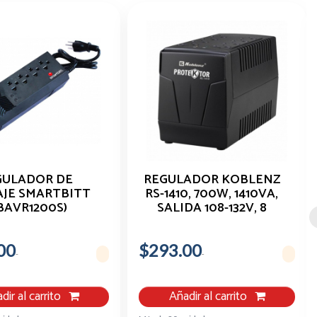
GULADOR DE
REGULADOR KOBLENZ
JE SMARTBITT
RS-1410, 700W, 1410VA,
BAVR1200S)
SALIDA 108-132V, 8
VA,600W,LED,4
CONTACTOS 00-1599-
ONTACTOS
00-0
00
$293.00
dir al carrito
Añadir al carrito