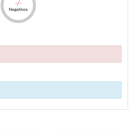
-/-
Negativos