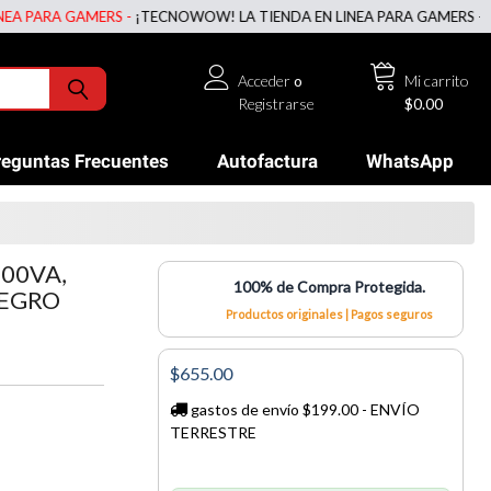
RA GAMERS -
¡TECNOWOW! LA TIENDA EN LINEA PARA GAMERS -
¡TECNO
Acceder
o
Mi carrito
Registrarse
$0.00
reguntas Frecuentes
Autofactura
WhatsApp
00VA,
100% de Compra Protegida.
NEGRO
Productos originales | Pagos seguros
$655.00
gastos de envío $199.00 - ENVÍO
TERRESTRE