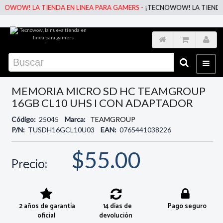
OWOW! LA TIENDA EN LINEA PARA GAMERS -
¡TECNOWOW! LA TIENDA EN
MEMORIA MICRO SD HC TEAMGROUP
16GB CL10 UHS I CON ADAPTADOR
Código:
25045
Marca:
TEAMGROUP
P/N:
TUSDH16GCL10U03
EAN:
0765441038226
$55.00
Precio:
2 años de garantía
14 días de
Pago seguro
oficial
devolución