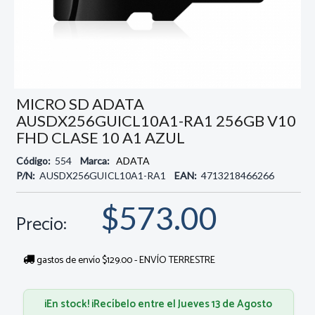
MICRO SD ADATA
AUSDX256GUICL10A1-RA1 256GB V10
FHD CLASE 10 A1 AZUL
Código:
554
Marca:
ADATA
P/N:
AUSDX256GUICL10A1-RA1
EAN:
4713218466266
$573.00
Precio:
gastos de envío $129.00 - ENVÍO TERRESTRE
¡En stock! ¡Recíbelo entre el Jueves 13 de Agosto