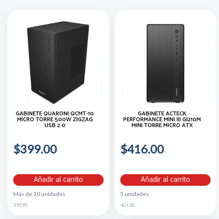
GABINETE QUARONI QCMT-10
GABINETE ACTECK
MICRO TORRE 500W ZIGZAG
PERFORMANCE MINI III GI210M
USB 2.0
MINI TORRE MICRO ATX
$399.00
$416.00
Añadir al carrito
Añadir al carrito
Más de 20 unidades
5 unidades
39595
42138