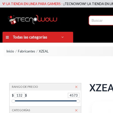
 EN LINEA PARA GAMERS -
¡TECNOWOW! LA TIENDA EN LINEA PARA GA
Todas las categorías
Inicio
Fabricantes
XZEAL
XZE
RANGO DE PRECIO
$
132
$
4573
CATEGORÍAS