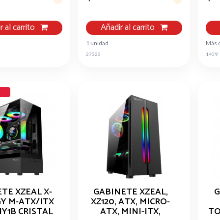
r al carrito
Añadir al carrito
1 unidad
Más 
27323
1409
a
TE XZEAL X-
GABINETE XZEAL,
G
Y M-ATX/ITX
XZ120, ATX, MICRO-
Y1B CRISTAL
ATX, MINI-ITX,
TO