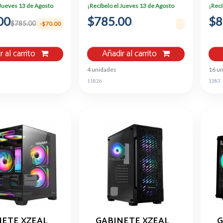
FAN INC
NEGRO XZCGB03B
 Jueves 13 de Agosto
¡Recíbelo el Jueves 13 de Agosto
¡Recí
00
$785.00
$8
$785.00
-$70.00
r al carrito
Añadir al carrito
4 unidades
16 u
11826
1383
NETE XZEAL
GABINETE XZEAL
G