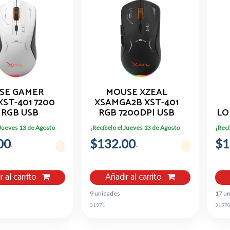
SE GAMER
MOUSE XZEAL
XST-401 7200
XSAMGA2B XST-401
 RGB USB
RGB 7200DPI USB
LO
CO NEGRO
NEGRO
DP
 Jueves 13 de Agosto
¡Recíbelo el Jueves 13 de Agosto
¡Recí
00
$132.00
$1
r al carrito
Añadir al carrito
9 unidades
17 u
31971
3197