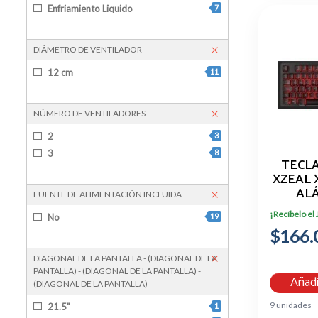
Enfriamiento Liquido
7
DIÁMETRO DE VENTILADOR
12 cm
11
NÚMERO DE VENTILADORES
2
3
3
8
TECL
XZEAL 
AL
FUENTE DE ALIMENTACIÓN INCLUIDA
NEGR
¡Recíbelo el
No
19
$166.
DIAGONAL DE LA PANTALLA - (DIAGONAL DE LA
PANTALLA) - (DIAGONAL DE LA PANTALLA) -
Añadi
(DIAGONAL DE LA PANTALLA)
9 unidades
21.5"
1