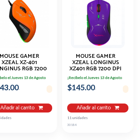
MOUSE GAMER
MOUSE GAMER
XZEAL XZ-401
XZEAL LONGINUS
NGINUS RGB 7200
XZ401 RGB 7200 DPI
I 6 BOTONES USB
belo el Jueves 13 de Agosto
¡Recíbelo el Jueves 13 de Agosto
1.5M
43.00
$145.00
Añadir al carrito
Añadir al carrito
nidades
11 unidades
0
30184