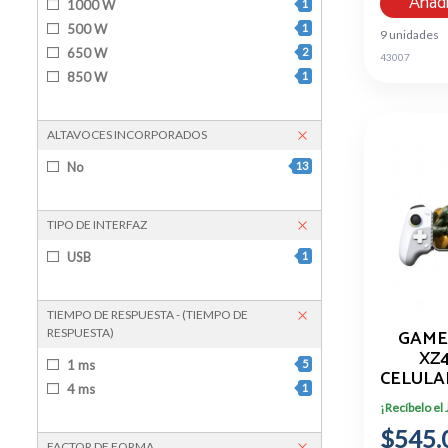
Añadi
1000 W
1
500 W
1
9 unidades
650 W
2
43007
850 W
1
ALTAVOCES INCORPORADOS
No
13
TIPO DE INTERFAZ
USB
1
TIEMPO DE RESPUESTA - (TIEMPO DE
GAME
RESPUESTA)
XZ
1 ms
5
CELULA
4 ms
1
VEN
¡Recíbelo el
$545.
FACTOR DE FORMA