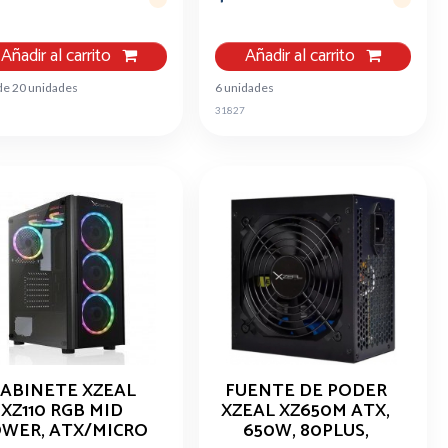
Añadir al carrito
Añadir al carrito
de 20 unidades
6 unidades
31827
ABINETE XZEAL
FUENTE DE PODER
XZ110 RGB MID
XZEAL XZ650M ATX,
WER, ATX/MICRO
650W, 80PLUS,