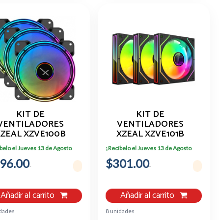
KIT DE
KIT DE
VENTILADORES
VENTILADORES
ZEAL XZVE100B
XZEAL XZVE101B
NEGRO,
3X120MM ARGB
belo el Jueves 13 de Agosto
¡Recíbelo el Jueves 13 de Agosto
ENTILADOR, 1200
1200RPM
96.00
RPM
$301.00
Añadir al carrito
Añadir al carrito
idades
8 unidades