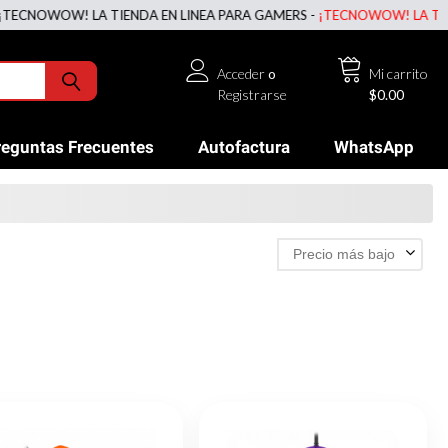
LA TIENDA EN LINEA PARA GAMERS -
¡TECNOWOW! LA TIENDA EN LINE
Acceder
o
Mi carrito
Registrarse
$0.00
reguntas Frecuentes
Autofactura
WhatsApp
Precio más bajo