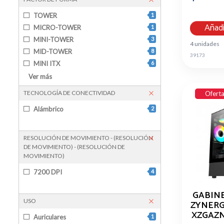
TOWER
1
Añadi
MICRO-TOWER
1
MINI-TOWER
3
4 unidades
MID-TOWER
8
39173
MINI ITX
6
MICRO ATX
8
Ver más
ATX EXTENDIDA
2
TECNOLOGÍA DE CONECTIVIDAD
Ofert
ATX
6
Alámbrico
2
RESOLUCIÓN DE MOVIMIENTO - (RESOLUCIÓN
DE MOVIMIENTO) - (RESOLUCIÓN DE
MOVIMIENTO)
7200 DPI
4
GABINE
USO
ZYNERG
XZGAZN
Auriculares
1