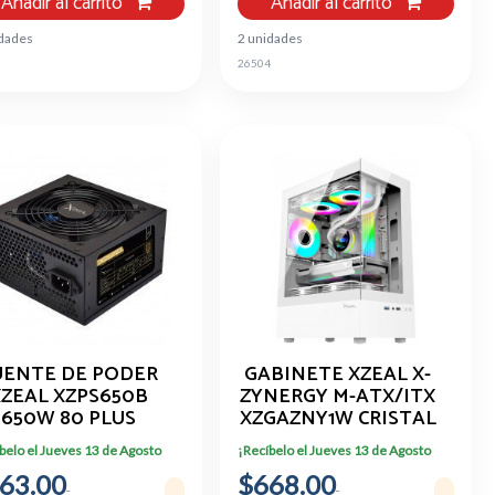
Añadir al carrito
Añadir al carrito
idades
2 unidades
5
26504
UENTE DE PODER
GABINETE XZEAL X-
ZEAL XZPS650B
ZYNERGY M-ATX/ITX
650W 80 PLUS
XZGAZNY1W CRISTAL
RONZE, 20+4 PIN
3 FAN BLANCO
belo el Jueves 13 de Agosto
¡Recíbelo el Jueves 13 de Agosto
ATX
63.00
$668.00