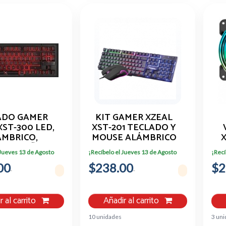
ADO GAMER
KIT GAMER XZEAL
XST-300 LED,
XST-201 TECLADO Y
ÁMBRICO,
MOUSE ALÁMBRICO
X
O,ESPAÑOL
 Jueves 13 de Agosto
¡Recíbelo el Jueves 13 de Agosto
¡Recí
V
00
$238.00
$2
r al carrito
Añadir al carrito
10 unidades
3 un