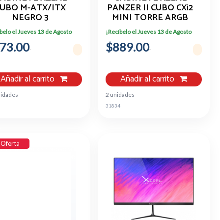
UBO M-ATX/ITX
PANZER II CUBO CXi2
NEGRO 3
MINI TORRE ARGB
VENTILADORES
VIDRIO BLANCO
belo el Jueves 13 de Agosto
¡Recíbelo el Jueves 13 de Agosto
ARGB XZGAMC1B
73.00
$889.00
Añadir al carrito
Añadir al carrito
nidades
2 unidades
3
31834
Oferta