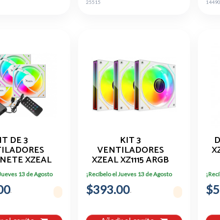
25515
1449
IT DE 3
KIT 3
D
ILADORES
VENTILADORES
X
INETE XZEAL
XZEAL XZ1115 ARGB
 ARGB BLANCO
CONTROLADORA
 Jueves 13 de Agosto
¡Recíbelo el Jueves 13 de Agosto
¡Recí
VEB102W)
BLANCOS
00
$393.00
$5