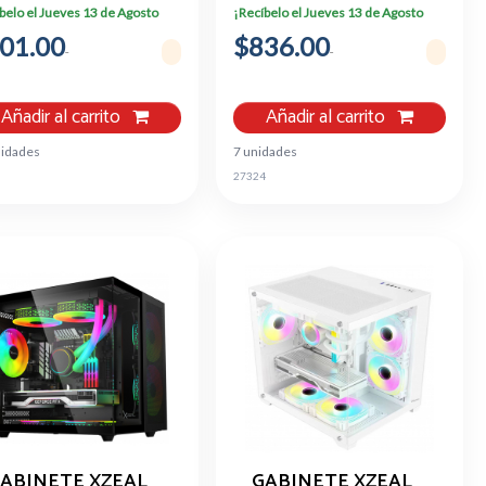
ATX/MINI-ATX
MODULAR NEGRO
belo el Jueves 13 de Agosto
¡Recíbelo el Jueves 13 de Agosto
NEGRO
01.00
$836.00
Añadir al carrito
Añadir al carrito
nidades
7 unidades
27324
ABINETE XZEAL
GABINETE XZEAL