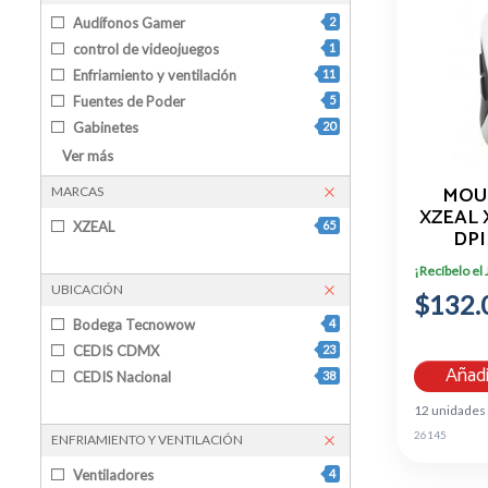
Audífonos Gamer
2
control de videojuegos
1
Enfriamiento y ventilación
11
Fuentes de Poder
5
Gabinetes
20
Kit de Teclado y Mouse
1
Ver más
Monitores
7
MOU
MARCAS
Monitores Gamer
6
XZEAL 
XZEAL
65
Mouse
2
DPI
BLAN
Mouse Gamer
2
¡Recíbelo el
Sillas Gamer
7
UBICACIÓN
$132.
Teclados Gamer
1
Bodega Tecnowow
4
CEDIS CDMX
23
Añadi
CEDIS Nacional
38
12 unidades
26145
ENFRIAMIENTO Y VENTILACIÓN
Ventiladores
4