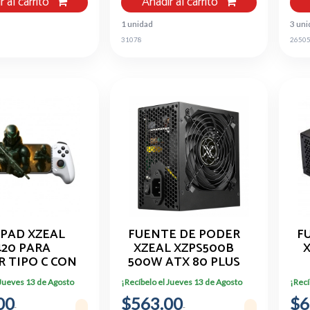
r al carrito
Añadir al carrito
1 unidad
3 un
31078
2650
PAD XZEAL
FUENTE DE PODER
F
420 PARA
XZEAL XZPS500B
X
R TIPO C CON
500W ATX 80 PLUS
TILADOR
BRONZE NO
B
 Jueves 13 de Agosto
¡Recíbelo el Jueves 13 de Agosto
¡Recí
MODULAR
00
$563.00
$6