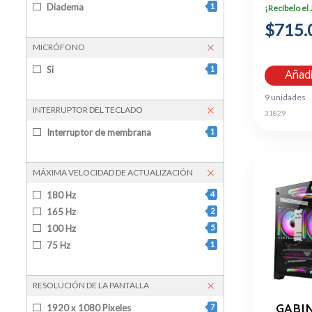
3 
Diadema
1
¡Recíbelo el
$715.
MICRÓFONO
Si
1
Añadi
9 unidades
INTERRUPTOR DEL TECLADO
31829
Interruptor de membrana
1
MÁXIMA VELOCIDAD DE ACTUALIZACIÓN
180 Hz
4
165 Hz
2
100 Hz
5
75 Hz
1
RESOLUCIÓN DE LA PANTALLA
GABI
1920 x 1080 Pixeles
7