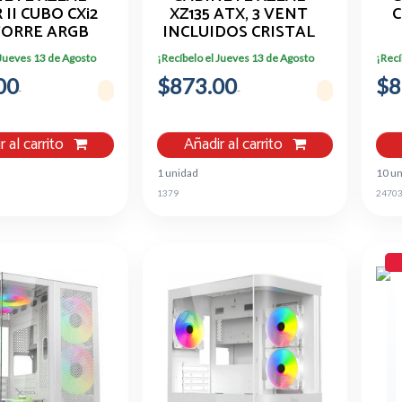
II CUBO CXi2
XZ135 ATX, 3 VENT
C
TORRE ARGB
INCLUIDOS CRISTAL
RIO NEGRO
TEMPLADO
 Jueves 13 de Agosto
¡Recíbelo el Jueves 13 de Agosto
¡Recí
00
$873.00
$8
r al carrito
Añadir al carrito
1 unidad
10 u
1379
2470