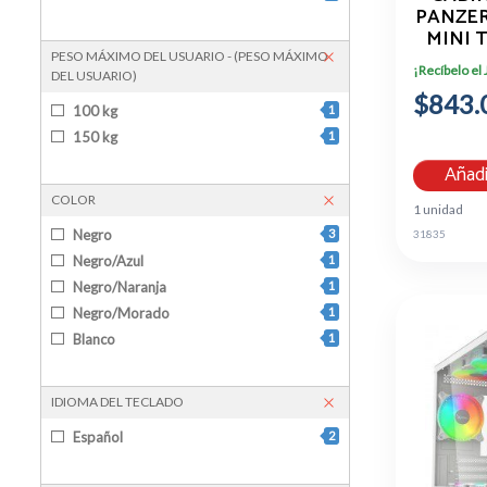
PANZER 
MINI 
VID
PESO MÁXIMO DEL USUARIO - (PESO MÁXIMO
¡Recíbelo el
DEL USUARIO)
$843.
100 kg
1
150 kg
1
Añadi
COLOR
1 unidad
Negro
3
31835
Negro/Azul
1
Negro/Naranja
1
Negro/Morado
1
Blanco
1
IDIOMA DEL TECLADO
Español
2