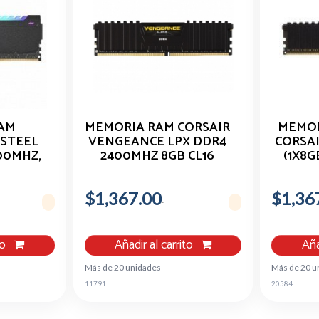
AM
MEMORIA RAM CORSAIR
MEMOR
 STEEL
VENGEANCE LPX DDR4
CORSA
00MHZ,
2400MHZ 8GB CL16
(1X8
NEGRO
L
$1,367.00
$1,36
to
Añadir al carrito
Aña
Más de 20 unidades
Más de 20 u
11791
20584