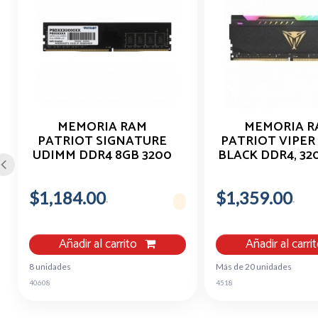
MEMORIA RAM
MEMORIA R
PATRIOT SIGNATURE
PATRIOT VIPER
UDIMM DDR4 8GB 3200
BLACK DDR4, 32
CL22 PC DESKTOP
8GB RGB
$1,184.00
$1,359.00
Añadir al carrito
Añadir al carri
8 unidades
Más de 20 unidades
40608
4518