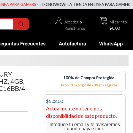
PARA GAMERS -
¡TECNOWOW! LA TIENDA EN LINEA PARA GAMERS -
¡TEC
Acceder
o
Mi carrito
Registrarse
$0.00
reguntas Frecuentes
Autofactura
WhatsApp
FURY
100% de Compra Protegida.
Z, 4GB,
Productos originales | Pagos seguros
C16BB/4
$503.00
Actualmente no tenemos
disponibilidad de este producto.
Introduce tu email y te avisaremos
cuando haya stock