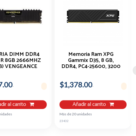
IA DIMM DDR4
Memoria Ram XPG
IR 8GB 2666MHZ
Gammix D35, 8 GB,
GB) VENGEANCE
DDR4, PC4-25600, 3200
PX NEGRO
MHz, CL 16-20-20, 1.35V,
Negro
7.00
$1,378.00
dir al carrito
Añadir al carrito
nidades
Más de 20 unidades
23432