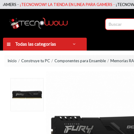
RS -
¡TECNOWOW! LA TIENDA EN LINEA PARA GAMERS -
¡TECNOWOW! LA
Todas las categorías
Inicio
Construye tu PC
Componentes para Ensamble
Memorias R