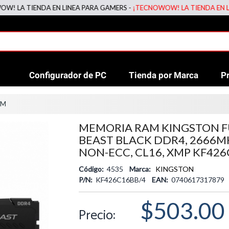
 TIENDA EN LINEA PARA GAMERS -
¡TECNOWOW! LA TIENDA EN LINEA 
Configurador de PC
Tienda por Marca
P
AM
MEMORIA RAM KINGSTON 
BEAST BLACK DDR4, 2666MH
NON-ECC, CL16, XMP KF426
Código:
4535
Marca:
KINGSTON
P/N:
KF426C16BB/4
EAN:
0740617317879
$503.00
Precio: