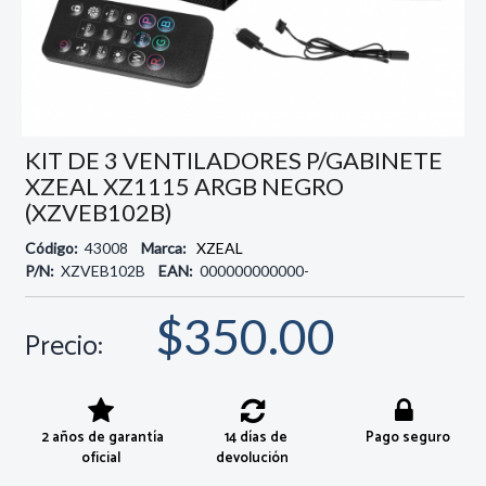
KIT DE 3 VENTILADORES P/GABINETE
XZEAL XZ1115 ARGB NEGRO
(XZVEB102B)
Código:
43008
Marca:
XZEAL
P/N:
XZVEB102B
EAN:
000000000000-
$350.00
Precio:
2 años de garantía
14 días de
Pago seguro
oficial
devolución