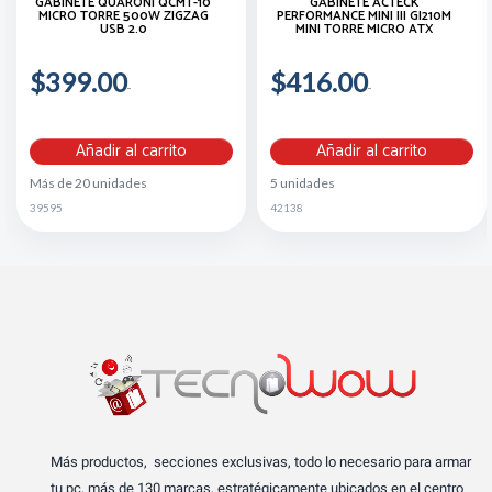
GABINETE QUARONI QCMT-10
GABINETE ACTECK
MICRO TORRE 500W ZIGZAG
PERFORMANCE MINI III GI210M
USB 2.0
MINI TORRE MICRO ATX
$399.00
$416.00
Añadir al carrito
Añadir al carrito
Más de 20 unidades
5 unidades
39595
42138
Más productos, secciones exclusivas, todo lo necesario para armar
tu pc, más de 130 marcas, estratégicamente ubicados en el centro