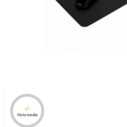
-/-
Nota media