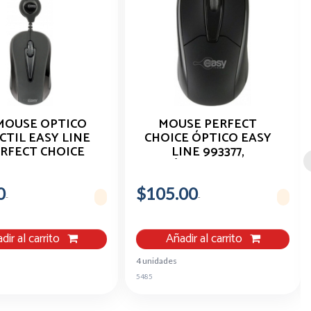
MOUSE OPTICO
MOUSE PERFECT
CTIL EASY LINE
CHOICE ÓPTICO EASY
ERFECT CHOICE
LINE 993377,
EGRO USB
ALÁMBRICO, USB,
1000DPI, NEGRO EL-
0
$105.00
993377
dir al carrito
Añadir al carrito
4 unidades
5485