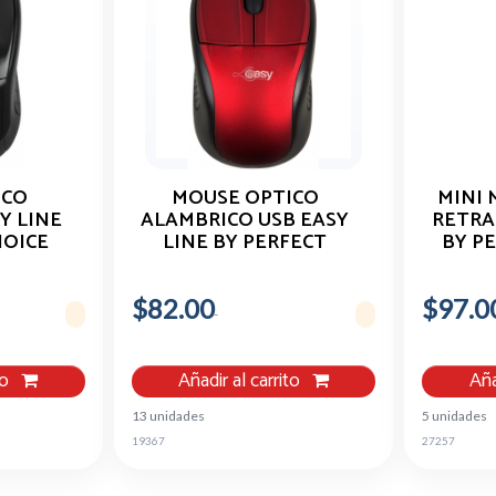
ICO
MOUSE OPTICO
MINI 
Y LINE
ALAMBRICO USB EASY
RETRA
HOICE
LINE BY PERFECT
BY P
CHOICE ROJO
N
$82.00
$97.0
to
Añadir al carrito
Aña
13 unidades
5 unidades
19367
27257