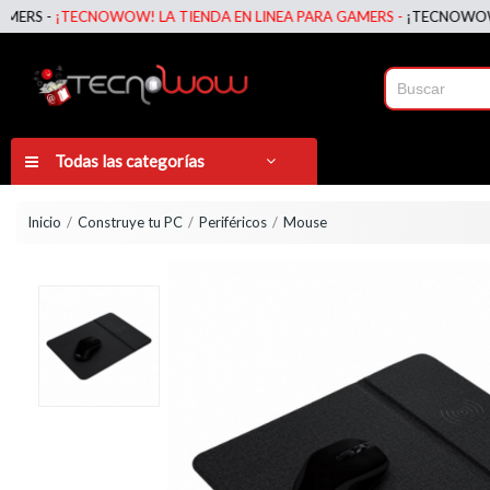
 -
¡TECNOWOW! LA TIENDA EN LINEA PARA GAMERS -
¡TECNOWOW! LA T
Todas las categorías
Inicio
Construye tu PC
Periféricos
Mouse