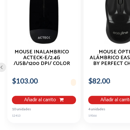
MOUSE INALAMBRICO
MOUSE ÓPT
ACTECK-E/2.4G
ALÁMBRICO EAS
/USB/1200 DPI/ COLOR
BY PERFECT C
NEGRO/AC-928885
NEGRO
$103.00
$82.00
Añadir al carrito
Añadir al carri
10 unidades
4 unidades
12413
19366