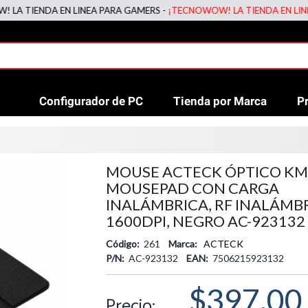
IENDA EN LINEA PARA GAMERS -
¡TECNOWOW! LA TIENDA EN LINEA PA
Configurador de PC
Tienda por Marca
P
MOUSE ACTECK ÓPTICO KM
MOUSEPAD CON CARGA
INALÁMBRICA, RF INALÁMBR
1600DPI, NEGRO AC-923132
Código:
261
Marca:
ACTECK
P/N:
AC-923132
EAN:
7506215923132
$397.00
Precio: