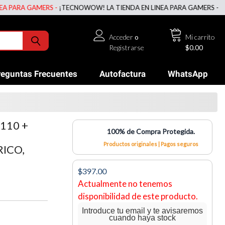
RA GAMERS -
¡TECNOWOW! LA TIENDA EN LINEA PARA GAMERS -
¡TECNO
Acceder
o
Mi carrito
Registrarse
$0.00
reguntas Frecuentes
Autofactura
WhatsApp
110 +
100% de Compra Protegida.
Productos originales | Pagos seguros
ICO,
$397.00
Actualmente no tenemos
disponibilidad de este producto.
Introduce tu email y te avisaremos
cuando haya stock