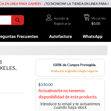
 LINEA PARA GAMERS -
¡TECNOWOW! LA TIENDA EN LINEA PARA GAMERS
Acceder
o
Mi carrito
Registrarse
$0.00
reguntas Frecuentes
Autofactura
WhatsApp
3
100% de Compra Protegida.
XELES,
Productos originales | Pagos seguros
$330.00
Actualmente no tenemos
disponibilidad de este producto.
Introduce tu email y te avisaremos
cuando haya stock