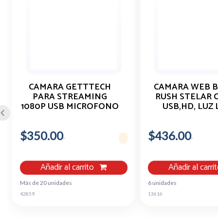
CAMARA GETTTECH
CAMARA WEB 
PARA STREAMING
RUSH STELAR 
1080P USB MICROFONO
USB,HD, LUZ 
GPW-FHDMF-G1
NEGRO
$350.00
$436.00
Añadir al carrito
Añadir al carri
Más de 20 unidades
6 unidades
42859
13616