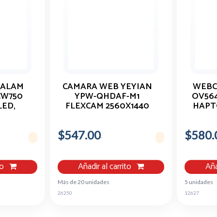
BALAM
CAMARA WEB YEYIAN
WEBC
CW750
YPW-QHDAF-M1
OV56
LED,
FLEXCAM 2560X1440
HAPT
30FPS MICROFONO
$547.00
$580.
to
Añadir al carrito
Aña
Más de 20 unidades
5 unidades
26250
12627