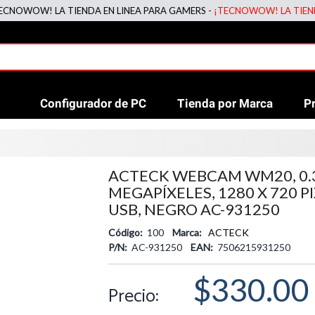
WOW! LA TIENDA EN LINEA PARA GAMERS -
¡TECNOWOW! LA TIENDA EN
Configurador de PC
Tienda por Marca
P
ACTECK WEBCAM WM20, 0.
MEGAPÍXELES, 1280 X 720 PI
USB, NEGRO AC-931250
Código:
100
Marca:
ACTECK
P/N:
AC-931250
EAN:
7506215931250
$330.00
Precio: