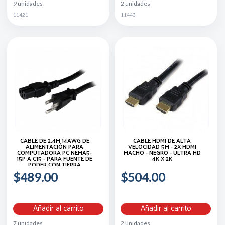
9 unidades
2 unidades
11421
11443
CABLE DE 2.4M 14AWG DE
CABLE HDMI DE ALTA
ALIMENTACIÓN PARA
VELOCIDAD 5M - 2X HDMI
COMPUTADORA PC NEMA5-
MACHO - NEGRO - ULTRA HD
15P A C15 - PARA FUENTE DE
4K X 2K
PODER CON TIERRA
ATERRIZADO - STARTECH.COM
$489.00
$504.00
MOD. PXT515C158
Añadir al carrito
Añadir al carrito
7 unidades
2 unidades