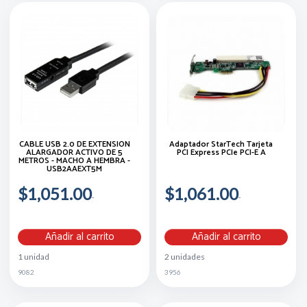
CABLE USB 2.0 DE EXTENSIÓN
Adaptador StarTech Tarjeta
ALARGADOR ACTIVO DE 5
PCI Express PCIe PCI-E A
METROS - MACHO A HEMBRA -
USB2AAEXT5M
$1,051.00
$1,061.00
Añadir al carrito
Añadir al carrito
1 unidad
2 unidades
9082
3956