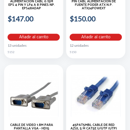
ALIMENTACION CABL 0.15M
PIN CABL ALIMENTACION DE
EPS 4 PIN Y LP4 A 8 PINES NP.
FUENTE PODER ATX N.P.
EPS48ADAP
ATX24POWEXT
$147.00
$150.00
Añadir al carrito
Añadir al carrito
13 unidades
12 unidades
5152
5150
CABLE DE VIDEO 1.8M PARA
45PAT5MBL CABLE DE RED
PANTALLA VGA - HD15
AZUL 5 M CAT5E U/UTP (UTP)