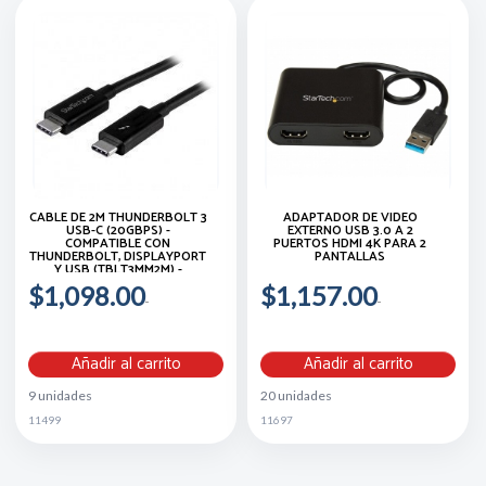
CABLE DE 2M THUNDERBOLT 3
ADAPTADOR DE VIDEO
USB-C (20GBPS) -
EXTERNO USB 3.0 A 2
COMPATIBLE CON
PUERTOS HDMI 4K PARA 2
THUNDERBOLT, DISPLAYPORT
PANTALLAS
Y USB (TBLT3MM2M) -
STARTECH.COM MOD.
$1,098.00
$1,157.00
TBLT3MM2M
Añadir al carrito
Añadir al carrito
9 unidades
20 unidades
11499
11697