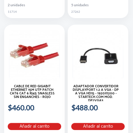
2 unidades
5 unidades
11714
27262
CABLE DE RED GIGABIT
ADAPTADOR CONVERTIDOR
ETHERNET 15M UTP PATCH
DISPLAYPORT 1.2 A VGA - DP
CAT6 CAT 6 RJ45 SNAGLESS
A VGA HD15 - 1920X1200 -
SIN ENGANCHES - ROJO
STARTECH.COM MOD.
DP2VGA3
$460.00
$488.00
Añadir al carrito
Añadir al carrito