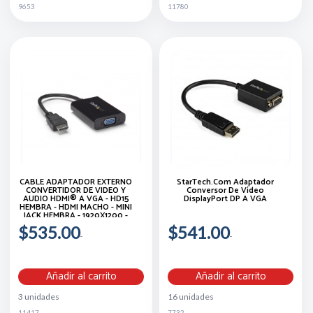
9653
11780
CABLE ADAPTADOR EXTERNO
StarTech.com Adaptador
CONVERTIDOR DE VIDEO Y
Conversor De Vídeo
AUDIO HDMI® A VGA - HD15
DisplayPort DP A VGA
HEMBRA - HDMI MACHO - MINI
JACK HEMBRA - 1920X1200 -
STARTECH.COM MOD.
$535.00
$541.00
HD2VGAA2
Añadir al carrito
Añadir al carrito
3 unidades
16 unidades
11417
7732