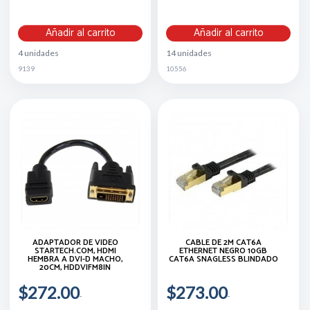
Añadir al carrito
Añadir al carrito
4 unidades
14 unidades
9139
10556
ADAPTADOR DE VIDEO
CABLE DE 2M CAT6A
STARTECH.COM, HDMI
ETHERNET NEGRO 10GB
HEMBRA A DVI-D MACHO,
CAT6A SNAGLESS BLINDADO
20CM, HDDVIFM8IN
$272.00
$273.00