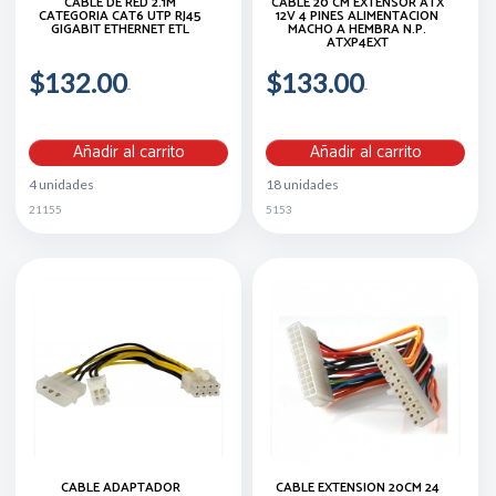
CABLE DE RED 2.1M
CABLE 20 CM EXTENSOR ATX
CATEGORIA CAT6 UTP RJ45
12V 4 PINES ALIMENTACION
GIGABIT ETHERNET ETL
MACHO A HEMBRA N.P.
ATXP4EXT
$132.00
$133.00
Añadir al carrito
Añadir al carrito
4 unidades
18 unidades
21155
5153
CABLE ADAPTADOR
CABLE EXTENSION 20CM 24