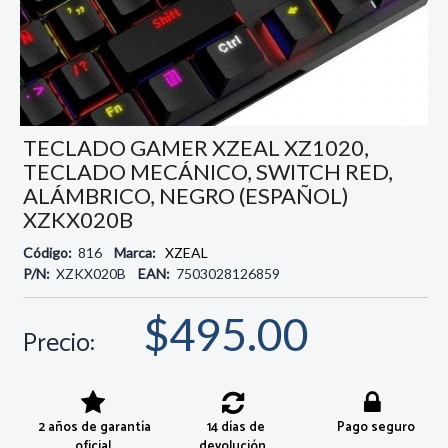
TECLADO GAMER XZEAL XZ1020,
TECLADO MECÁNICO, SWITCH RED,
ALÁMBRICO, NEGRO (ESPAÑOL)
XZKX020B
Código:
816
Marca:
XZEAL
P/N:
XZKX020B
EAN:
7503028126859
$495.00
Precio:
2 años de garantía
14 días de
Pago seguro
oficial
devolución