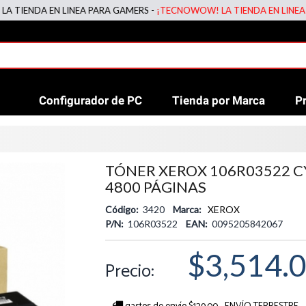
DA EN LINEA PARA GAMERS -
¡TECNOWOW! LA TIENDA EN LINEA PARA 
Configurador de PC
Tienda por Marca
P
TÓNER XEROX 106R03522 C
4800 PÁGINAS
Código:
3420
Marca:
XEROX
P/N:
106R03522
EAN:
0095205842067
$3,514.
Precio: