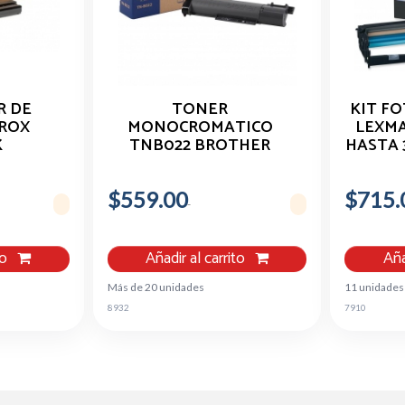
 DE
TONER
KIT F
EROX
MONOCROMATICO
LEXMA
K
TNB022 BROTHER
HASTA 
55 Y
RENDIMIENTO
REGULAR DE 2,600
$559.00
PAGINAS
$715.
to
Añadir al carrito
Aña
Más de 20 unidades
11 unidades
8932
7910