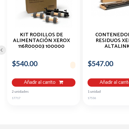
KIT RODILLOS DE
CONTENEDOR
ALIMENTACIÓN XEROX
RESIDUOS X
116R00003 100000
ALTALIN
PÁGINAS
C8130/35/45/
B8145/55
$540.00
$547.00
Añadir al carrito
Añadir al carri
2 unidades
1 unidad
17717
17536