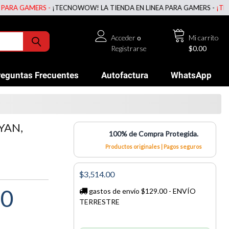
GAMERS -
¡TECNOWOW! LA TIENDA EN LINEA PARA GAMERS -
¡TECNOWOW
Acceder
o
Mi carrito
Registrarse
$0.00
reguntas Frecuentes
Autofactura
WhatsApp
YAN,
100% de Compra Protegida.
Productos originales | Pagos seguros
$3,514.00
00
gastos de envío $129.00 - ENVÍO
TERRESTRE