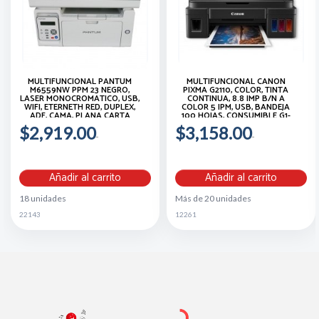
MULTIFUNCIONAL PANTUM
MULTIFUNCIONAL CANON
M6559NW PPM 23 NEGRO,
PIXMA G2110, COLOR, TINTA
LASER MONOCROMATICO, USB,
CONTINUA, 8.8 IMP B/N A
WIFI, ETERNETH RED, DUPLEX,
COLOR 5 IPM, USB, BANDEJA
ADF, CAMA, PLANA CARTA
100 HOJAS, CONSUMIBLE G1-
190
$2,919.00
$3,158.00
Añadir al carrito
Añadir al carrito
18 unidades
Más de 20 unidades
22143
12261