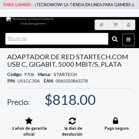
PARA GAMERS -
¡TECNOWOW! LA TIENDA EN LINEA PARA GAMERS ;)
ADAPTADOR DE RED STARTECH.COM
USB C, GIGABIT, 5000 MBIT/S, PLATA
Código:
9706
Marca:
STARTECH
P/N:
US1GC30A
EAN:
0065030863278
$818.00
Precio:
2 años de garantía
14 días de
Pago seguro
oficial
devolución