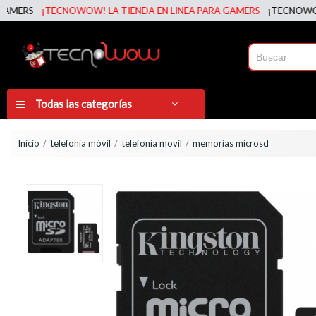
ERS -
¡TECNOWOW! LA TIENDA EN LINEA PARA GAMERS -
¡TECNOWOW! L
Todas las categorías
Inicio
telefonía móvil
telefonia movil
memorias microsd