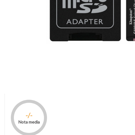
-/-
Nota media