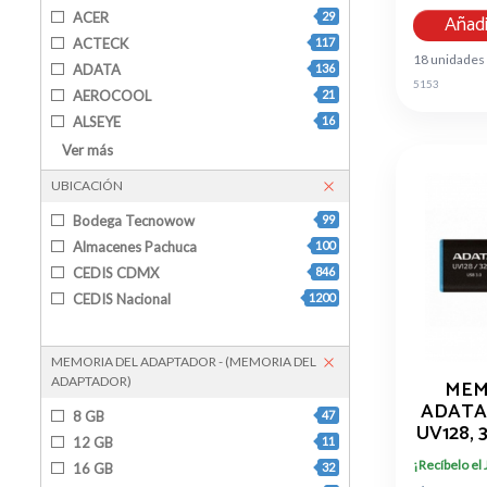
ACER
29
Añadi
ACTECK
117
18 unidades
ADATA
136
5153
AEROCOOL
21
ALSEYE
16
AMD
35
Ver más
ANTEC
23
UBICACIÓN
AOC
7
Bodega Tecnowow
99
APNX
3
Almacenes Pachuca
100
ASROCK
9
CEDIS CDMX
846
ASUS
111
CEDIS Nacional
1200
BALAM RUSH
104
BENQ
15
be quiet!
10
MEMORIA DEL ADAPTADOR - (MEMORIA DEL
ADAPTADOR)
BIOSTAR
1
MEM
ADATA
COOLER MASTER
57
8 GB
47
UV128, 
CORSAIR
137
12 GB
11
NEG
COUGAR
14
¡Recíbelo el
16 GB
32
AUV1
CREATIVE LABS
4