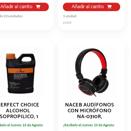
Añadir al carrito
Añadir al carrito
de 20 unidades
1 unidad
1
23250
ERFECT CHOICE
NACEB AUDÍFONOS
ALCOHOL
CON MICRÓFONO
ISOPROPILICO, 1
NA-0310R,
ITRO PC-034094
ALÁMBRICO, 1.2
belo el Jueves 13 de Agosto
¡Recíbelo el Jueves 13 de Agosto
METROS, 3.5MM,