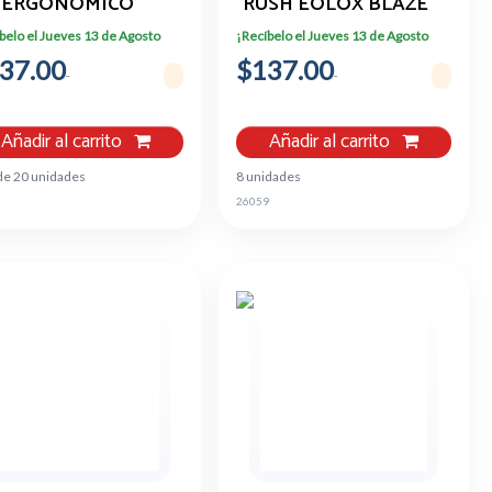
ERGONOMICO
RUSH EOLOX BLAZE
ANCO/ROSA 1600
EX50W,120
belo el Jueves 13 de Agosto
¡Recíbelo el Jueves 13 de Agosto
DPI
MM,BLANCO
37.00
$137.00
Añadir al carrito
Añadir al carrito
de 20 unidades
8 unidades
5
26059