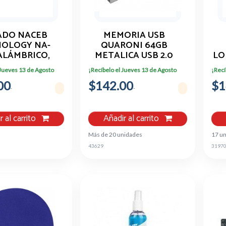
ADO NACEB
MEMORIA USB
OLOGY NA-
QUARONI 64GB
 ALÁMBRICO,
METALICA USB 2.0
LO
B, NEGRO
ANDROID WINDOWS
DP
 Jueves 13 de Agosto
¡Recíbelo el Jueves 13 de Agosto
¡Recí
SPAÑOL)
MAC
00
$142.00
$1
r al carrito
Añadir al carrito
Más de 20 unidades
17 u
43629
3197