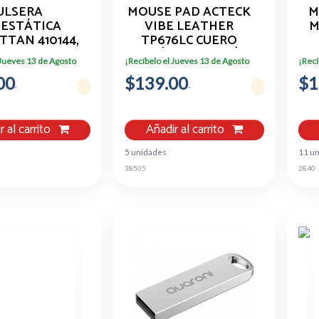
ULSERA
MOUSE PAD ACTECK
M
IESTÁTICA
VIBE LEATHER
M
TAN 410144,
TP676LC CUERO
NEGRO
SINTÉTICO CARBÓN
 Jueves 13 de Agosto
¡Recíbelo el Jueves 13 de Agosto
¡Recí
+ CORCHO
MA
00
$139.00
$1
r al carrito
Añadir al carrito
5 unidades
11 u
38505
2840