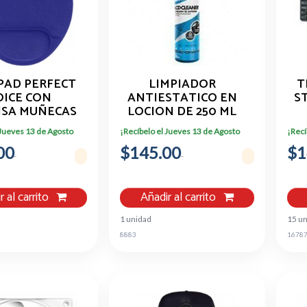
AD PERFECT
LIMPIADOR
T
OICE CON
ANTIESTATICO EN
S
SA MUÑECAS
LOCION DE 250 ML
PC-041795, 25
PARA PANTALLAS
 Jueves 13 de Agosto
¡Recíbelo el Jueves 13 de Agosto
¡Recí
0CM, GROSOR
00
MM, AZUL
$145.00
$1
r al carrito
Añadir al carrito
1 unidad
15 u
8883
1678