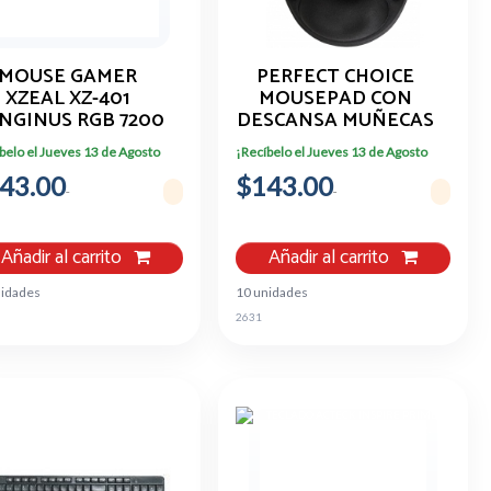
MOUSE GAMER
PERFECT CHOICE
XZEAL XZ-401
MOUSEPAD CON
NGINUS RGB 7200
DESCANSA MUÑECAS
I 6 BOTONES USB
DE GEL, 20X26CM,
belo el Jueves 13 de Agosto
¡Recíbelo el Jueves 13 de Agosto
1.5M
GROSOR 2MM,
43.00
$143.00
NEGRO PC-041078
Añadir al carrito
Añadir al carrito
nidades
10 unidades
0
2631