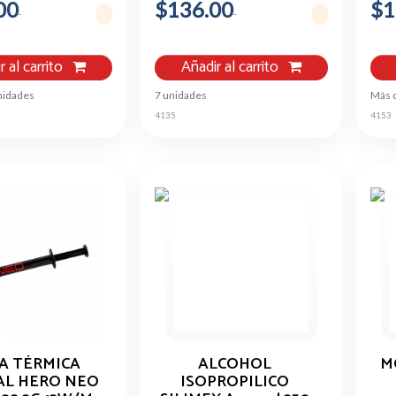
00
$136.00
$1
r al carrito
Añadir al carrito
nidades
7 unidades
Más 
4135
4153
A TÉRMICA
ALCOHOL
M
L HERO NEO
ISOPROPILICO