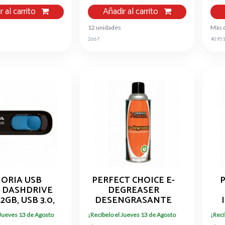
r al carrito
Añadir al carrito
12 unidades
Más 
2667
4095
ORIA USB
PERFECT CHOICE E-
P
 DASHDRIVE
DEGREASER
32GB, USB 3.0,
DESENGRASANTE
RO/AZUL
DIELECTRICO,PC-
L
 Jueves 13 de Agosto
¡Recíbelo el Jueves 13 de Agosto
¡Recí
28-32G-RBE
030218, 400 GRAMOS