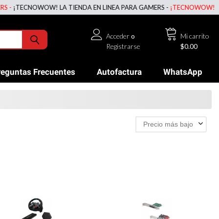
WOW! LA TIENDA EN LINEA PARA GAMERS -
¡TECNOWOW! LA TIENDA EN
Acceder
o
Mi carrito
Registrarse
$0.00
reguntas Frecuentes
Autofactura
WhatsApp
Precio más bajo