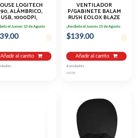
OUSE LOGITECH
VENTILADOR
90, ALÁMBRICO,
P/GABINETE BALAM
USB, 1000DPI,
RUSH EOLOX BLAZE
NEGRO - PARA
EX50,120 MM, NEGRO
belo el Jueves 13 de Agosto
¡Recíbelo el Jueves 13 de Agosto
C/PC 910-004053
39.00
$139.00
Añadir al carrito
Añadir al carrito
nidades
4 unidades
26058