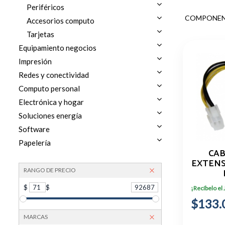
Periféricos
COMPONEN
Accesorios computo
Tarjetas
Equipamiento negocios
Impresión
Redes y conectividad
Computo personal
Electrónica y hogar
Soluciones energía
Software
Papelería
CAB
EXTENS
RANGO DE PRECIO
ALIM
$
71
$
92687
¡Recíbelo el
MACHO
$133.
N.P.
MARCAS