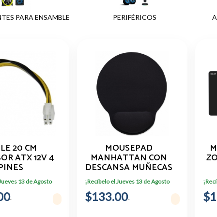
TES PARA ENSAMBLE
PERIFÉRICOS
A
LE 20 CM
MOUSEPAD
M
OR ATX 12V 4
MANHATTAN CON
ZO
PINES
DESCANSA MUÑECAS
ENTACION
DE GEL, 20X24CM,
 Jueves 13 de Agosto
¡Recíbelo el Jueves 13 de Agosto
¡Recí
 A HEMBRA
GROSOR 4MM,
00
 ATXP4EXT
$133.00
NEGRO 434362
$1