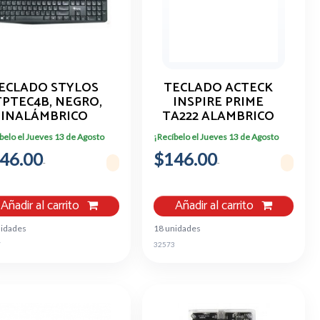
ECLADO STYLOS
TECLADO ACTECK
TPTEC4B, NEGRO,
INSPIRE PRIME
INALÁMBRICO
TA222 ALAMBRICO
NEGRO AC-940146
belo el Jueves 13 de Agosto
¡Recíbelo el Jueves 13 de Agosto
46.00
$146.00
Añadir al carrito
Añadir al carrito
nidades
18 unidades
7
32573