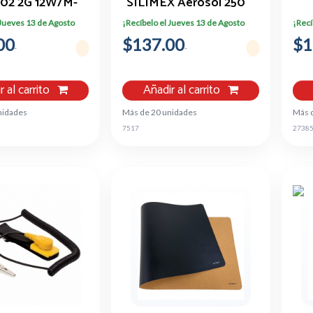
02 2G 12W/M-
SILIMEX Aerosol 250
OLOR GRIS
Ml - Azul, Alcohol
BL
 Jueves 13 de Agosto
¡Recíbelo el Jueves 13 de Agosto
¡Recí
Isopropilico,
00
$137.00
Componentes
$1
Electrónicos
r al carrito
Añadir al carrito
nidades
Más de 20 unidades
Más 
7517
2738